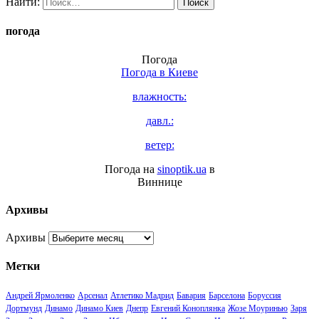
Найти:
погода
Погода
Погода в
Киеве
влажность:
давл.:
ветер:
Погода на
sinoptik.ua
в
Виннице
Архивы
Архивы
Метки
Андрей Ярмоленко
Арсенал
Атлетико Мадрид
Бавария
Барселона
Боруссия
Дортмунд
Динамо
Динамо Киев
Днепр
Евгений Коноплянка
Жозе Моуринью
Заря