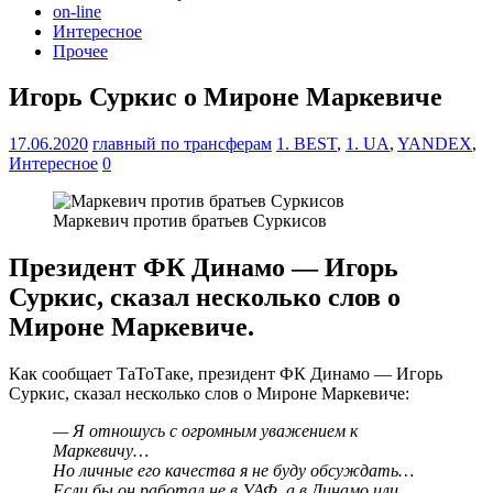
on-line
Интересное
Прочее
Игорь Суркис о Мироне Маркевиче
17.06.2020
главный по трансферам
1. BEST
,
1. UA
,
YANDEX
,
Интересное
0
Маркевич против братьев Суркисов
Президент ФК Динамо — Игорь
Суркис, сказал несколько слов о
Мироне Маркевиче.
Как сообщает ТаТоТаке, президент ФК Динамо — Игорь
Суркис, сказал несколько слов о Мироне Маркевиче:
— Я отношусь с огромным уважением к
Маркевичу…
Но личные его качества я не буду обсуждать…
Если бы он работал не в УАФ, а в Динамо или