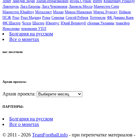
Зенит
Зинедин Зидан
Златан Ибрагимович
Игорь Суркис
Интер
Криштиану Роналду
Ливерпуль
Лига Европы
Лига Чемпионов
Лионель Месси
Манчестер Сити
Манчестер Юнайтед
Металлист
Милан
Мирон Маркевич
Мирча Луческу
Неймар
ПСЖ
Реал
Реал Мадрид
Рома
Севилья
Сергей Ребров
Тоттенхэм
ФК Динамо Киев
ФК Шахтер
Челси
Шахтер
Ювентус
Юрий Вернидуб
сборная Украины
трансфер
Ярмоленко
чемпионат УПЛ
Болгария на русском
Все о монетах
нас посетили
Архив проекта:
Архив проекта:
ПАРТЕНРЫ:
Болгария на русском
Все о монетах
© 2011 - 2026
TeamFootball.info
- при перепечатке материалов -