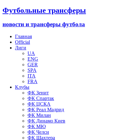
Футбольные трансферы
новости и трансферы футбола
Главная
Official
Лиги
UA
ENG
GER
SPA
ITA
FRA
Клубы
ФК Зенит
ФК Спартак
ФК ЦСКА
ФК Реал Мадрид
ФК Милан
ФК Динамо Киев
ФК МЮ
ФК Челси
ФК Шахтера