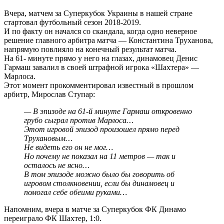
Вчера, матчем за Суперкубок Украины в нашей стране
стартовал футбольный сезон 2018-2019.
И по факту он начался со скандала, когда одно неверное
решение главного арбитра матча — Константина Труханова,
напрямую повлияло на конечный результат матча.
На 61- минуте прямо у него на глазах, динамовец Денис
Гармаш завалил в своей штрафной игрока «Шахтера» —
Марлоса.
Этот момент прокомментировал известный в прошлом
арбитр, Мирослав Ступар:
— В эпизоде на 61-й минуте Гармаш откровенно
грубо сыграл против Марлоса…
Этот игровой эпизод произошел прямо перед
Трухановым…
Не видеть его он не мог…
Но почему не показал на 11 метров — так и
осталось не ясно…
В том эпизоде можно было бы говорить об
игровом столкновении, если бы динамовец и
помогал себе обеими руками…
Напомним, вчера в матче за Суперкубок ФК Динамо
переиграло ФК Шахтер, 1:0.