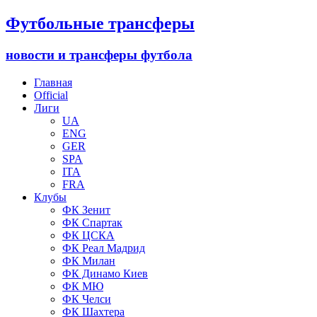
Футбольные трансферы
новости и трансферы футбола
Главная
Official
Лиги
UA
ENG
GER
SPA
ITA
FRA
Клубы
ФК Зенит
ФК Спартак
ФК ЦСКА
ФК Реал Мадрид
ФК Милан
ФК Динамо Киев
ФК МЮ
ФК Челси
ФК Шахтера