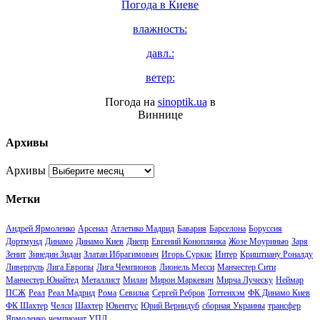
Погода в
Киеве
влажность:
давл.:
ветер:
Погода на
sinoptik.ua
в
Виннице
Архивы
Архивы
Метки
Андрей Ярмоленко
Арсенал
Атлетико Мадрид
Бавария
Барселона
Боруссия
Дортмунд
Динамо
Динамо Киев
Днепр
Евгений Коноплянка
Жозе Моуринью
Заря
Зенит
Зинедин Зидан
Златан Ибрагимович
Игорь Суркис
Интер
Криштиану Роналду
Ливерпуль
Лига Европы
Лига Чемпионов
Лионель Месси
Манчестер Сити
Манчестер Юнайтед
Металлист
Милан
Мирон Маркевич
Мирча Луческу
Неймар
ПСЖ
Реал
Реал Мадрид
Рома
Севилья
Сергей Ребров
Тоттенхэм
ФК Динамо Киев
ФК Шахтер
Челси
Шахтер
Ювентус
Юрий Вернидуб
сборная Украины
трансфер
Ярмоленко
чемпионат УПЛ