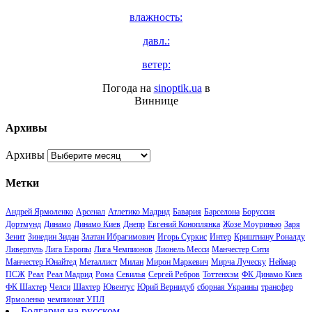
влажность:
давл.:
ветер:
Погода на
sinoptik.ua
в
Виннице
Архивы
Архивы
Метки
Андрей Ярмоленко
Арсенал
Атлетико Мадрид
Бавария
Барселона
Боруссия
Дортмунд
Динамо
Динамо Киев
Днепр
Евгений Коноплянка
Жозе Моуринью
Заря
Зенит
Зинедин Зидан
Златан Ибрагимович
Игорь Суркис
Интер
Криштиану Роналду
Ливерпуль
Лига Европы
Лига Чемпионов
Лионель Месси
Манчестер Сити
Манчестер Юнайтед
Металлист
Милан
Мирон Маркевич
Мирча Луческу
Неймар
ПСЖ
Реал
Реал Мадрид
Рома
Севилья
Сергей Ребров
Тоттенхэм
ФК Динамо Киев
ФК Шахтер
Челси
Шахтер
Ювентус
Юрий Вернидуб
сборная Украины
трансфер
Ярмоленко
чемпионат УПЛ
Болгария на русском