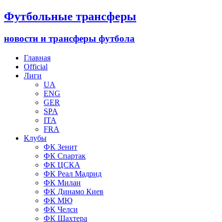
Футбольные трансферы
новости и трансферы футбола
Главная
Official
Лиги
UA
ENG
GER
SPA
ITA
FRA
Клубы
ФК Зенит
ФК Спартак
ФК ЦСКА
ФК Реал Мадрид
ФК Милан
ФК Динамо Киев
ФК МЮ
ФК Челси
ФК Шахтера