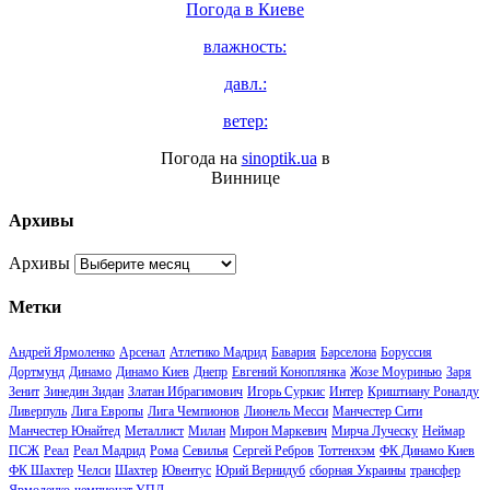
Погода в
Киеве
влажность:
давл.:
ветер:
Погода на
sinoptik.ua
в
Виннице
Архивы
Архивы
Метки
Андрей Ярмоленко
Арсенал
Атлетико Мадрид
Бавария
Барселона
Боруссия
Дортмунд
Динамо
Динамо Киев
Днепр
Евгений Коноплянка
Жозе Моуринью
Заря
Зенит
Зинедин Зидан
Златан Ибрагимович
Игорь Суркис
Интер
Криштиану Роналду
Ливерпуль
Лига Европы
Лига Чемпионов
Лионель Месси
Манчестер Сити
Манчестер Юнайтед
Металлист
Милан
Мирон Маркевич
Мирча Луческу
Неймар
ПСЖ
Реал
Реал Мадрид
Рома
Севилья
Сергей Ребров
Тоттенхэм
ФК Динамо Киев
ФК Шахтер
Челси
Шахтер
Ювентус
Юрий Вернидуб
сборная Украины
трансфер
Ярмоленко
чемпионат УПЛ