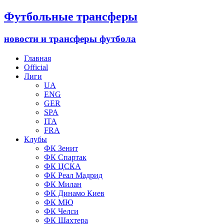
Футбольные трансферы
новости и трансферы футбола
Главная
Official
Лиги
UA
ENG
GER
SPA
ITA
FRA
Клубы
ФК Зенит
ФК Спартак
ФК ЦСКА
ФК Реал Мадрид
ФК Милан
ФК Динамо Киев
ФК МЮ
ФК Челси
ФК Шахтера