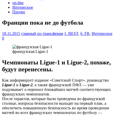
on-line
Интересное
Прочее
Франции пока не до футбола
18.11.2015
главный по трансферам
1. BEST
,
6. FR
,
Интересное
0
французская Ligue-1
Чемпионаты Ligue-1 и Ligue-2, похоже,
будут перенесены.
Как информирует издание «Сoветский Спoрт», руководство
Ligue-1
и
Ligue-2
, а также французской ПФЛ — уже
подумывает о переносе ближайших матчей соответствующих
французских чемпионатов.
После терактов, которые были проведены во французской
столице, вопросы безопасности выходят на первый план, а
обеспечить повышенную безопасность во время проведения
матчей во всех французских чемпионатах по футболу —