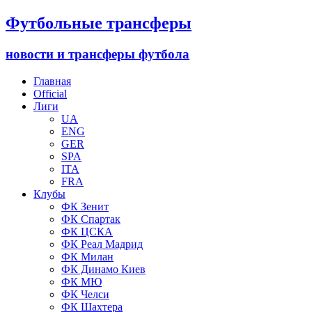
Футбольные трансферы
новости и трансферы футбола
Главная
Official
Лиги
UA
ENG
GER
SPA
ITA
FRA
Клубы
ФК Зенит
ФК Спартак
ФК ЦСКА
ФК Реал Мадрид
ФК Милан
ФК Динамо Киев
ФК МЮ
ФК Челси
ФК Шахтера