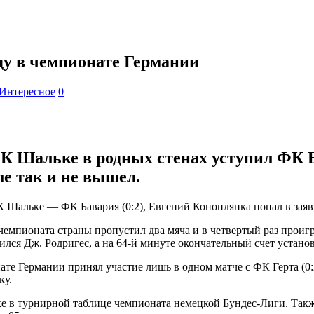
ду в чемпионате Германии
Интересное
0
ФК Шальке в родных стенах уступил ФК Б
ле так и не вышел.
К Шальке — ФК Бавария (0:2), Евгений Коноплянка попал в заявк
 чемпионата страны пропустил два мяча и в четвертый раз проигр
ился Дж. Родригес, а на 64-й минуте окончательный счет устано
е Германии принял участие лишь в одном матче с ФК Герта (0:2
ку.
е в турнирной таблице чемпионата немецкой Бундес-Лиги. Также