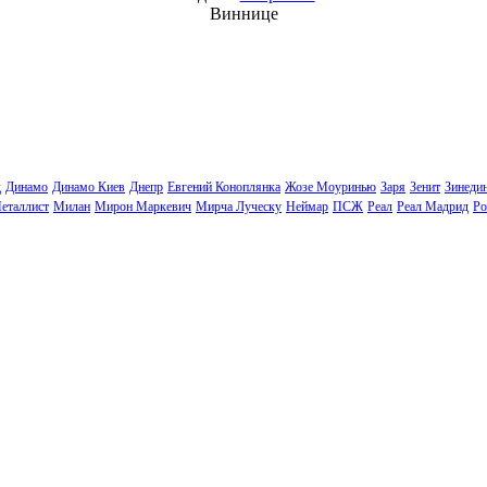
Виннице
д
Динамо
Динамо Киев
Днепр
Евгений Коноплянка
Жозе Моуринью
Заря
Зенит
Зинеди
еталлист
Милан
Мирон Маркевич
Мирча Луческу
Неймар
ПСЖ
Реал
Реал Мадрид
Ро