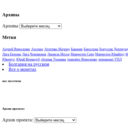
Архивы
Архивы
Метки
Андрей Ярмоленко
Арсенал
Атлетико Мадрид
Бавария
Барселона
Боруссия Дортмун
Лига Европы
Лига Чемпионов
Лионель Месси
Манчестер Сити
Манчестер Юнайтед
М
Ювентус
Юрий Вернидуб
сборная Украины
трансфер Ярмоленко
чемпионат УПЛ
Болгария на русском
Все о монетах
нас посетили
Архив проекта:
Архив проекта: