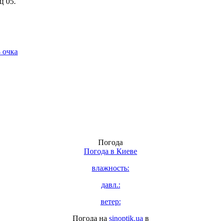
ц 05.
 очка
Погода
Погода в
Киеве
влажность:
давл.:
ветер:
Погода на
sinoptik.ua
в