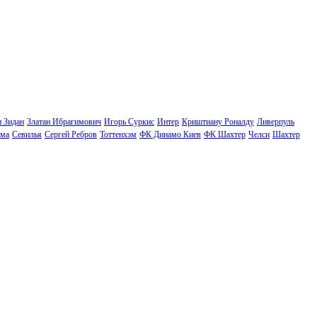
н Зидан
Златан Ибрагимович
Игорь Суркис
Интер
Криштиану Роналду
Ливерпуль
ма
Севилья
Сергей Ребров
Тоттенхэм
ФК Динамо Киев
ФК Шахтер
Челси
Шахтер