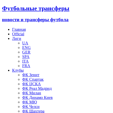
Футбольные трансферы
новости и трансферы футбола
Главная
Official
Лиги
UA
ENG
GER
SPA
ITA
FRA
Клубы
ФК Зенит
ФК Спартак
ФК ЦСКА
ФК Реал Мадрид
ФК Милан
ФК Динамо Киев
ФК МЮ
ФК Челси
ФК Шахтера