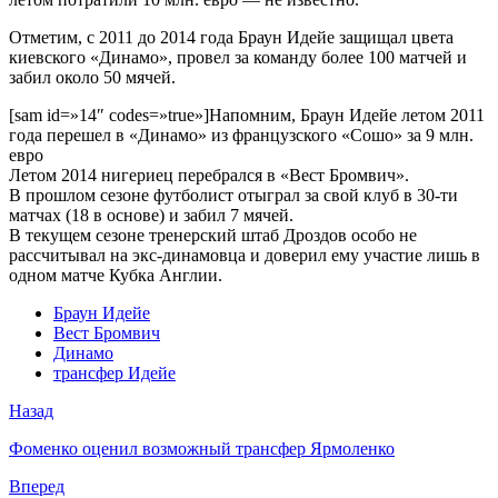
Отметим, с 2011 до 2014 года Браун Идейе защищал цвета
киевского «Динамо», провел за команду более 100 матчей и
забил около 50 мячей.
[sam id=»14″ codes=»true»]Напомним, Браун Идейе летом 2011
года перешел в «Динамо» из французского «Сошо» за 9 млн.
евро
Летом 2014 нигериец перебрался в «Вест Бромвич».
В прошлом сезоне футболист отыграл за свой клуб в 30-ти
матчах (18 в основе) и забил 7 мячей.
В текущем сезоне тренерский штаб Дроздов особо не
рассчитывал на экс-динамовца и доверил ему участие лишь в
одном матче Кубка Англии.
Браун Идейе
Вест Бромвич
Динамо
трансфер Идейе
Назад
Фоменко оценил возможный трансфер Ярмоленко
Вперед