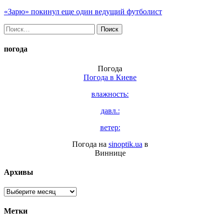
«Зарю» покинул еще один ведущий футболист
Найти:
погода
Погода
Погода в
Киеве
влажность:
давл.:
ветер:
Погода на
sinoptik.ua
в
Виннице
Архивы
Архивы
Метки