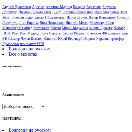
Андрей Ярмоленко
Арсенал
Атлетико Мадрид
Бавария
Барселона
Боруссия
Дортмунд
Динамо
Динамо Киев
Днепр
Евгений Коноплянка
Жозе Моуринью
Заря
Зенит
Зинедин Зидан
Златан Ибрагимович
Игорь Суркис
Интер
Криштиану Роналду
Ливерпуль
Лига Европы
Лига Чемпионов
Лионель Месси
Манчестер Сити
Манчестер Юнайтед
Металлист
Милан
Мирон Маркевич
Мирча Луческу
Неймар
ПСЖ
Реал
Реал Мадрид
Рома
Севилья
Сергей Ребров
Тоттенхэм
ФК Динамо Киев
ФК Шахтер
Челси
Шахтер
Ювентус
Юрий Вернидуб
сборная Украины
трансфер
Ярмоленко
чемпионат УПЛ
Болгария на русском
Все о монетах
нас посетили
Архив проекта:
Архив
проекта:
ПАРТЕНРЫ:
Болгария на русском