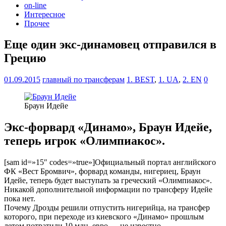
on-line
Интересное
Прочее
Еще один экс-динамовец отправился в
Грецию
01.09.2015
главный по трансферам
1. BEST
,
1. UA
,
2. EN
0
Браун Идейе
Экс-форвард «Динамо», Браун Идейе,
теперь игрок «Олимпиакос».
[sam id=»15″ codes=»true»]Официальный портал английского
ФК «Вест Бромвич», форвард команды, нигериец, Браун
Идейе, теперь будет выступать за греческий «Олимпиакос».
Никакой дополнительной информации по трансферу Идейе
пока нет.
Почему Дрозды решили отпустить нигерийца, на трансфер
которого, при переходе из киевского «Динамо» прошлым
летом потратили 10 млн. евро — не известно.