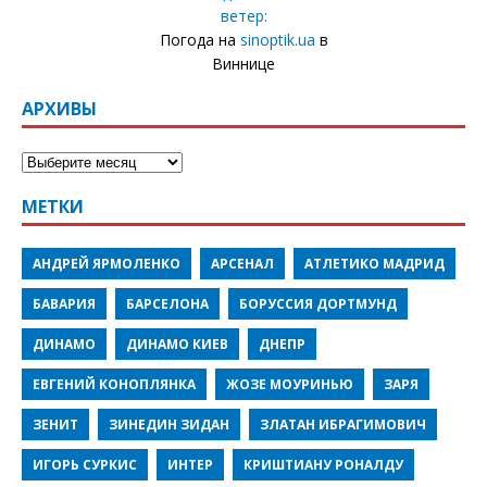
ветер:
Погода на
sinoptik.ua
в
Виннице
АРХИВЫ
МЕТКИ
АНДРЕЙ ЯРМОЛЕНКО
АРСЕНАЛ
АТЛЕТИКО МАДРИД
БАВАРИЯ
БАРСЕЛОНА
БОРУССИЯ ДОРТМУНД
ДИНАМО
ДИНАМО КИЕВ
ДНЕПР
ЕВГЕНИЙ КОНОПЛЯНКА
ЖОЗЕ МОУРИНЬЮ
ЗАРЯ
ЗЕНИТ
ЗИНЕДИН ЗИДАН
ЗЛАТАН ИБРАГИМОВИЧ
ИГОРЬ СУРКИС
ИНТЕР
КРИШТИАНУ РОНАЛДУ