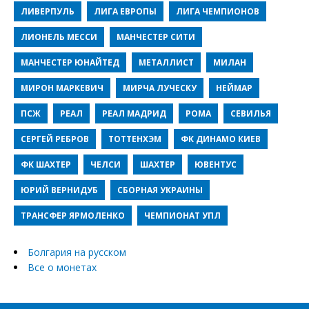
ЛИВЕРПУЛЬ
ЛИГА ЕВРОПЫ
ЛИГА ЧЕМПИОНОВ
ЛИОНЕЛЬ МЕССИ
МАНЧЕСТЕР СИТИ
МАНЧЕСТЕР ЮНАЙТЕД
МЕТАЛЛИСТ
МИЛАН
МИРОН МАРКЕВИЧ
МИРЧА ЛУЧЕСКУ
НЕЙМАР
ПСЖ
РЕАЛ
РЕАЛ МАДРИД
РОМА
СЕВИЛЬЯ
СЕРГЕЙ РЕБРОВ
ТОТТЕНХЭМ
ФК ДИНАМО КИЕВ
ФК ШАХТЕР
ЧЕЛСИ
ШАХТЕР
ЮВЕНТУС
ЮРИЙ ВЕРНИДУБ
СБОРНАЯ УКРАИНЫ
ТРАНСФЕР ЯРМОЛЕНКО
ЧЕМПИОНАТ УПЛ
Болгария на русском
Все о монетах