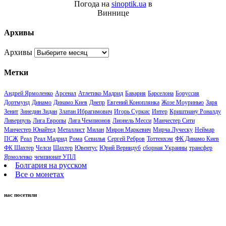
Погода на
sinoptik.ua
в
Виннице
Архивы
Архивы
Метки
Андрей Ярмоленко
Арсенал
Атлетико Мадрид
Бавария
Барселона
Боруссия
Дортмунд
Динамо
Динамо Киев
Днепр
Евгений Коноплянка
Жозе Моуринью
Заря
Зенит
Зинедин Зидан
Златан Ибрагимович
Игорь Суркис
Интер
Криштиану Роналду
Ливерпуль
Лига Европы
Лига Чемпионов
Лионель Месси
Манчестер Сити
Манчестер Юнайтед
Металлист
Милан
Мирон Маркевич
Мирча Луческу
Неймар
ПСЖ
Реал
Реал Мадрид
Рома
Севилья
Сергей Ребров
Тоттенхэм
ФК Динамо Киев
ФК Шахтер
Челси
Шахтер
Ювентус
Юрий Вернидуб
сборная Украины
трансфер
Ярмоленко
чемпионат УПЛ
Болгария на русском
Все о монетах
нас посетили