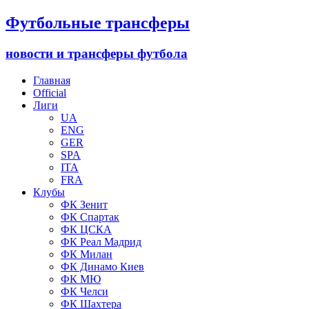
Футбольные трансферы
новости и трансферы футбола
Главная
Official
Лиги
UA
ENG
GER
SPA
ITA
FRA
Клубы
ФК Зенит
ФК Спартак
ФК ЦСКА
ФК Реал Мадрид
ФК Милан
ФК Динамо Киев
ФК МЮ
ФК Челси
ФК Шахтера