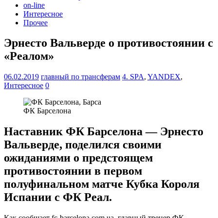
on-line
Интересное
Прочее
Эрнесто Вальверде о противостоянии с
«Реалом»
06.02.2019
главный по трансферам
4. SPA
,
YANDEX
,
Интересное
0
ФК Барселона
Наставник ФК Барселона — Эрнесто
Вальверде, поделился своими
ожиданиями о предстоящем
противостоянии в первом
полуфинальном матче Кубка Короля
Испании с ФК Реал.
Как сообщает fc-barcelona.com.ua, главный тренер ФК