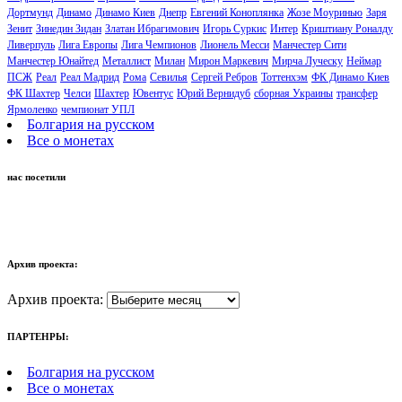
Дортмунд
Динамо
Динамо Киев
Днепр
Евгений Коноплянка
Жозе Моуринью
Заря
Зенит
Зинедин Зидан
Златан Ибрагимович
Игорь Суркис
Интер
Криштиану Роналду
Ливерпуль
Лига Европы
Лига Чемпионов
Лионель Месси
Манчестер Сити
Манчестер Юнайтед
Металлист
Милан
Мирон Маркевич
Мирча Луческу
Неймар
ПСЖ
Реал
Реал Мадрид
Рома
Севилья
Сергей Ребров
Тоттенхэм
ФК Динамо Киев
ФК Шахтер
Челси
Шахтер
Ювентус
Юрий Вернидуб
сборная Украины
трансфер
Ярмоленко
чемпионат УПЛ
Болгария на русском
Все о монетах
нас посетили
Архив проекта:
Архив проекта:
ПАРТЕНРЫ:
Болгария на русском
Все о монетах