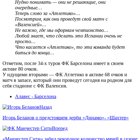
Нудно понимать — они не решающие, они
очередные…
Теперь слово за «Атлетико»…
Посмотрим, как они проведут свой матч с
«Валенсией»…
Не важно, где мы оформим чемпионство…
Любой знает, что сделать это Испании очень не
просто…
Что касается «Атлетико», то эта команда будет
биться до конца…
Отметим, после 34-х туров ФК Барселона имеет в своем
активе 80 очков.
У идущими вторыми — ФК Атлетико в активе 68 очков и
матч в запасе, который они проведут сегодня на родном для
себя стадионе с ФК Валенсия.
Алавес - Барселона
Назад
Игорь Беланов о предстоящем дерби «Динамо»- «Шахтер»
Вперед
«Манчестер Сити» забил рекордное количество мячей в сезоне