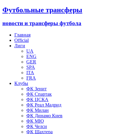
Футбольные трансферы
новости и трансферы футбола
Главная
Official
Лиги
UA
ENG
GER
SPA
ITA
FRA
Клубы
ФК Зенит
ФК Спартак
ФК ЦСКА
ФК Реал Мадрид
ФК Милан
ФК Динамо Киев
ФК МЮ
ФК Челси
ФК Шахтера