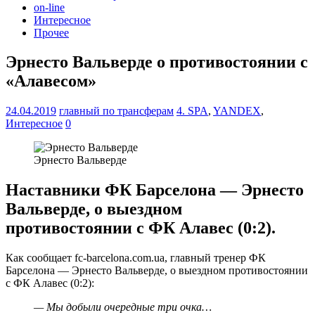
on-line
Интересное
Прочее
Эрнесто Вальверде о противостоянии с
«Алавесом»
24.04.2019
главный по трансферам
4. SPA
,
YANDEX
,
Интересное
0
Эрнесто Вальверде
Наставники ФК Барселона — Эрнесто
Вальверде, о выездном
противостоянии с ФК Алавес (0:2).
Как сообщает fc-barcelona.com.ua, главный тренер ФК
Барселона — Эрнесто Вальверде, о выездном противостоянии
с ФК Алавес (0:2):
— Мы добыли очередные три очка…