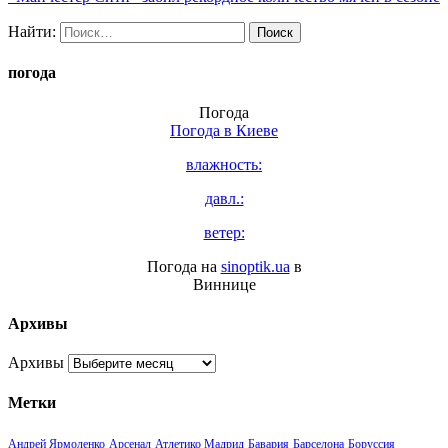
Найти:
погода
Погода
Погода в
Киеве
влажность:
давл.:
ветер:
Погода на
sinoptik.ua
в
Виннице
Архивы
Архивы
Метки
Андрей Ярмоленко
Арсенал
Атлетико Мадрид
Бавария
Барселона
Боруссия