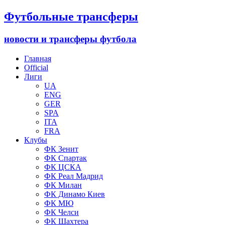
Футбольные трансферы
новости и трансферы футбола
Главная
Official
Лиги
UA
ENG
GER
SPA
ITA
FRA
Клубы
ФК Зенит
ФК Спартак
ФК ЦСКА
ФК Реал Мадрид
ФК Милан
ФК Динамо Киев
ФК МЮ
ФК Челси
ФК Шахтера