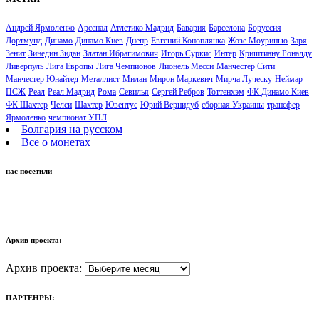
Андрей Ярмоленко
Арсенал
Атлетико Мадрид
Бавария
Барселона
Боруссия
Дортмунд
Динамо
Динамо Киев
Днепр
Евгений Коноплянка
Жозе Моуринью
Заря
Зенит
Зинедин Зидан
Златан Ибрагимович
Игорь Суркис
Интер
Криштиану Роналду
Ливерпуль
Лига Европы
Лига Чемпионов
Лионель Месси
Манчестер Сити
Манчестер Юнайтед
Металлист
Милан
Мирон Маркевич
Мирча Луческу
Неймар
ПСЖ
Реал
Реал Мадрид
Рома
Севилья
Сергей Ребров
Тоттенхэм
ФК Динамо Киев
ФК Шахтер
Челси
Шахтер
Ювентус
Юрий Вернидуб
сборная Украины
трансфер
Ярмоленко
чемпионат УПЛ
Болгария на русском
Все о монетах
нас посетили
Архив проекта:
Архив проекта:
ПАРТЕНРЫ: