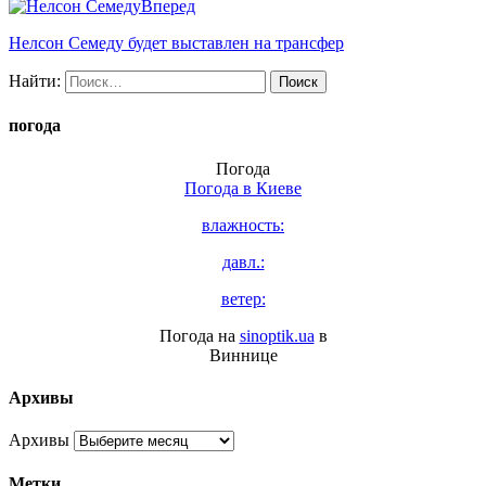
Вперед
Нелсон Семеду будет выставлен на трансфер
Найти:
погода
Погода
Погода в
Киеве
влажность:
давл.:
ветер:
Погода на
sinoptik.ua
в
Виннице
Архивы
Архивы
Метки