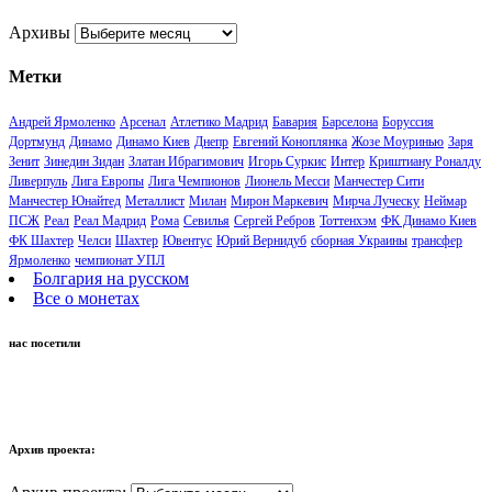
Архивы
Метки
Андрей Ярмоленко
Арсенал
Атлетико Мадрид
Бавария
Барселона
Боруссия
Дортмунд
Динамо
Динамо Киев
Днепр
Евгений Коноплянка
Жозе Моуринью
Заря
Зенит
Зинедин Зидан
Златан Ибрагимович
Игорь Суркис
Интер
Криштиану Роналду
Ливерпуль
Лига Европы
Лига Чемпионов
Лионель Месси
Манчестер Сити
Манчестер Юнайтед
Металлист
Милан
Мирон Маркевич
Мирча Луческу
Неймар
ПСЖ
Реал
Реал Мадрид
Рома
Севилья
Сергей Ребров
Тоттенхэм
ФК Динамо Киев
ФК Шахтер
Челси
Шахтер
Ювентус
Юрий Вернидуб
сборная Украины
трансфер
Ярмоленко
чемпионат УПЛ
Болгария на русском
Все о монетах
нас посетили
Архив проекта: