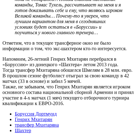
команды, Томас Тухель, рассчитывает на меня и я
готов доказывать себе и ему, что являюсь игроком
Великой команды… Почему-то я уверен, что
лучшим вариантом для меня в сегодняшних
условиях будет остаться в «Боруссии» и
поучиться у нового главного тренера…
Отметим, что в текущее трансферное окно не было
информации о том, что экс-шахтером кто-то интересуется.
Напомним, 26-летний Генрих Мхитарян перебрался в
«Боруссию» из донецкого «Шахтера» летом 2013 года.
Тогда трансфер Мхитаряна обошелся Шмелям в 28 млн. евро.
В прошлом сезоне футболист отыграл за свою команду в 42
матчах (33 в основе) и забил 5 мячей.
Также, не забываем, что Генрих Мхитарян является игроком
основного состава национальной сборной Армении и принял
участие в 4-х матчах (1 мяч) текущего отборочного турнира
квалификации к ЕВРО-2016.
Боруссия Дортмунд
Генрих Мхитарян
трансфер Мхитаряна
Шахтер