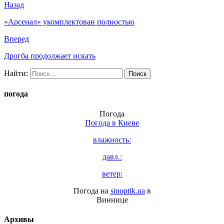
Назад
«Арсенал» укомплектован полностью
Вперед
Дрогба продолжает искать
Найти:
погода
Погода
Погода в
Киеве
влажность:
давл.:
ветер:
Погода на
sinoptik.ua
в
Виннице
Архивы