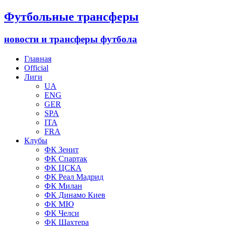
Футбольные трансферы
новости и трансферы футбола
Главная
Official
Лиги
UA
ENG
GER
SPA
ITA
FRA
Клубы
ФК Зенит
ФК Спартак
ФК ЦСКА
ФК Реал Мадрид
ФК Милан
ФК Динамо Киев
ФК МЮ
ФК Челси
ФК Шахтера