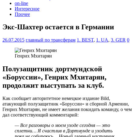
on-line
Интересное
Прочее
Экс-Шахтер остается в Германии
26.07.2015
главный по трансферам
1. BEST
,
1. UA
,
3. GER
0
Генрих Мхитарян
Полузащитник дортмундской
«Боруссии», Генрих Мхитарян,
продолжит выступать за клуб.
Как сообщает авторитетное немецкое издание Вild,
атакующий полузащитник «Боруссии» и сборной Армении,
Генрих Мхитарян, не имеет желания покидать команду, о чем
дал соответствующий комментарий:
— Все разговоры о моем уходе сегодня — это
сплетни… Я счастлив в Дортмунде и уходить
пока не собираюсь… Новый главный наставник