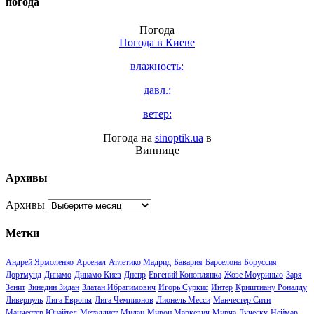
погода
Погода
Погода в
Киеве
влажность:
давл.:
ветер:
Погода на
sinoptik.ua
в
Виннице
Архивы
Архивы
Метки
Андрей Ярмоленко
Арсенал
Атлетико Мадрид
Бавария
Барселона
Боруссия
Дортмунд
Динамо
Динамо Киев
Днепр
Евгений Коноплянка
Жозе Моуринью
Заря
Зенит
Зинедин Зидан
Златан Ибрагимович
Игорь Суркис
Интер
Криштиану Роналду
Ливерпуль
Лига Европы
Лига Чемпионов
Лионель Месси
Манчестер Сити
Манчестер Юнайтед
Металлист
Милан
Мирон Маркевич
Мирча Луческу
Неймар