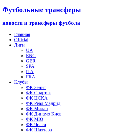
Футбольные трансферы
новости и трансферы футбола
Главная
Official
Лиги
UA
ENG
GER
SPA
ITA
FRA
Клубы
ФК Зенит
ФК Спартак
ФК ЦСКА
ФК Реал Мадрид
ФК Милан
ФК Динамо Киев
ФК МЮ
ФК Челси
ФК Шахтера