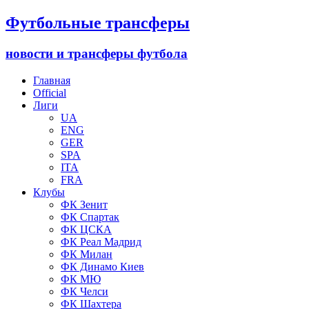
Футбольные трансферы
новости и трансферы футбола
Главная
Official
Лиги
UA
ENG
GER
SPA
ITA
FRA
Клубы
ФК Зенит
ФК Спартак
ФК ЦСКА
ФК Реал Мадрид
ФК Милан
ФК Динамо Киев
ФК МЮ
ФК Челси
ФК Шахтера