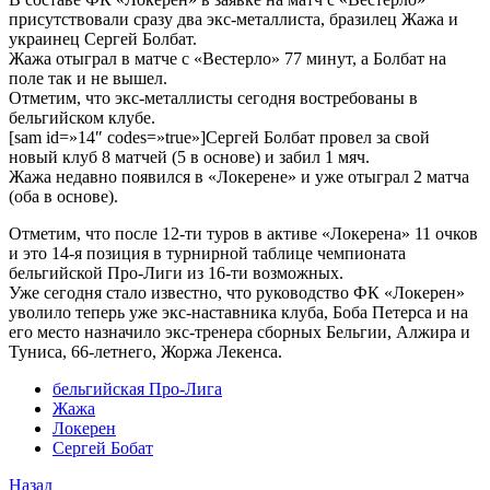
присутствовали сразу два экс-металлиста, бразилец Жажа и
украинец Сергей Болбат.
Жажа отыграл в матче с «Вестерло» 77 минут, а Болбат на
поле так и не вышел.
Отметим, что экс-металлисты сегодня востребованы в
бельгийском клубе.
[sam id=»14″ codes=»true»]Сергей Болбат провел за свой
новый клуб 8 матчей (5 в основе) и забил 1 мяч.
Жажа недавно появился в «Локерене» и уже отыграл 2 матча
(оба в основе).
Отметим, что после 12-ти туров в активе «Локерена» 11 очков
и это 14-я позиция в турнирной таблице чемпионата
бельгийской Про-Лиги из 16-ти возможных.
Уже сегодня стало известно, что руководство ФК «Локерен»
уволило теперь уже экс-наставника клуба, Боба Петерса и на
его место назначило экс-тренера сборных Бельгии, Алжира и
Туниса, 66-летнего, Жоржа Лекенса.
бельгийская Про-Лига
Жажа
Локерен
Сергей Бобат
Назад