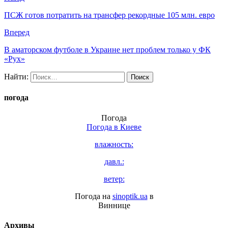
ПСЖ готов потратить на трансфер рекордные 105 млн. евро
Вперед
В аматорском футболе в Украине нет проблем только у ФК
«Рух»
Найти:
погода
Погода
Погода в
Киеве
влажность:
давл.:
ветер:
Погода на
sinoptik.ua
в
Виннице
Архивы