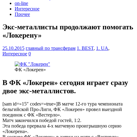
on-line
Интересное
Прочее
Экс-металлисты продолжают помогать
«Локерену»
25.10.2015
главный по трансферам
1. BEST
,
1. UA
,
Интересное
0
ФК «Локерен»
В ФК «Локерен» сегодня играет сразу
двое экс-металлистов.
[sam id=»15″ codes=»true»]В матче 12-го тура чемпионата
бельгийской Про-Лиги, ФК «Локерен» провел выездной
поединок с ФК «Вестерло».
Матч закончился победой гостей, 1:2.
Эта победа прервала 4-х матчевую проигрышную серию
«Локерена».
В составе ФК «Локерен» в заявке на матч с «Вестерло»