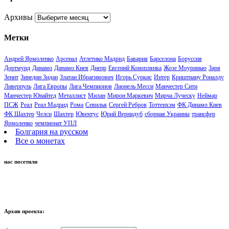
Архивы
Метки
Андрей Ярмоленко
Арсенал
Атлетико Мадрид
Бавария
Барселона
Боруссия
Дортмунд
Динамо
Динамо Киев
Днепр
Евгений Коноплянка
Жозе Моуринью
Заря
Зенит
Зинедин Зидан
Златан Ибрагимович
Игорь Суркис
Интер
Криштиану Роналду
Ливерпуль
Лига Европы
Лига Чемпионов
Лионель Месси
Манчестер Сити
Манчестер Юнайтед
Металлист
Милан
Мирон Маркевич
Мирча Луческу
Неймар
ПСЖ
Реал
Реал Мадрид
Рома
Севилья
Сергей Ребров
Тоттенхэм
ФК Динамо Киев
ФК Шахтер
Челси
Шахтер
Ювентус
Юрий Вернидуб
сборная Украины
трансфер
Ярмоленко
чемпионат УПЛ
Болгария на русском
Все о монетах
нас посетили
Архив проекта: