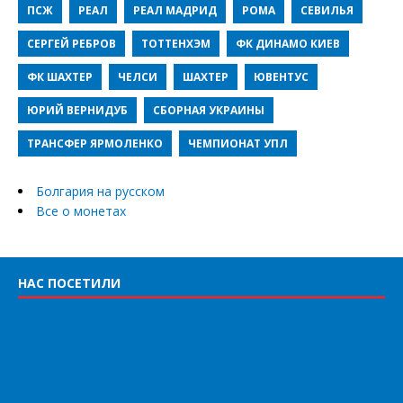
ПСЖ
РЕАЛ
РЕАЛ МАДРИД
РОМА
СЕВИЛЬЯ
СЕРГЕЙ РЕБРОВ
ТОТТЕНХЭМ
ФК ДИНАМО КИЕВ
ФК ШАХТЕР
ЧЕЛСИ
ШАХТЕР
ЮВЕНТУС
ЮРИЙ ВЕРНИДУБ
СБОРНАЯ УКРАИНЫ
ТРАНСФЕР ЯРМОЛЕНКО
ЧЕМПИОНАТ УПЛ
Болгария на русском
Все о монетах
НАС ПОСЕТИЛИ