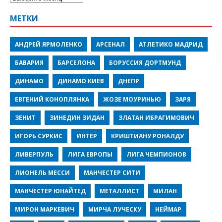
МЕТКИ
АНДРЕЙ ЯРМОЛЕНКО
АРСЕНАЛ
АТЛЕТИКО МАДРИД
БАВАРИЯ
БАРСЕЛОНА
БОРУССИЯ ДОРТМУНД
ДИНАМО
ДИНАМО КИЕВ
ДНЕПР
ЕВГЕНИЙ КОНОПЛЯНКА
ЖОЗЕ МОУРИНЬЮ
ЗАРЯ
ЗЕНИТ
ЗИНЕДИН ЗИДАН
ЗЛАТАН ИБРАГИМОВИЧ
ИГОРЬ СУРКИС
ИНТЕР
КРИШТИАНУ РОНАЛДУ
ЛИВЕРПУЛЬ
ЛИГА ЕВРОПЫ
ЛИГА ЧЕМПИОНОВ
ЛИОНЕЛЬ МЕССИ
МАНЧЕСТЕР СИТИ
МАНЧЕСТЕР ЮНАЙТЕД
МЕТАЛЛИСТ
МИЛАН
МИРОН МАРКЕВИЧ
МИРЧА ЛУЧЕСКУ
НЕЙМАР