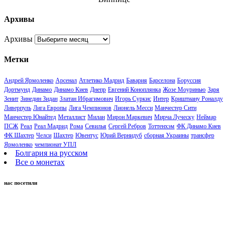
Архивы
Архивы
Метки
Андрей Ярмоленко
Арсенал
Атлетико Мадрид
Бавария
Барселона
Боруссия
Дортмунд
Динамо
Динамо Киев
Днепр
Евгений Коноплянка
Жозе Моуринью
Заря
Зенит
Зинедин Зидан
Златан Ибрагимович
Игорь Суркис
Интер
Криштиану Роналду
Ливерпуль
Лига Европы
Лига Чемпионов
Лионель Месси
Манчестер Сити
Манчестер Юнайтед
Металлист
Милан
Мирон Маркевич
Мирча Луческу
Неймар
ПСЖ
Реал
Реал Мадрид
Рома
Севилья
Сергей Ребров
Тоттенхэм
ФК Динамо Киев
ФК Шахтер
Челси
Шахтер
Ювентус
Юрий Вернидуб
сборная Украины
трансфер
Ярмоленко
чемпионат УПЛ
Болгария на русском
Все о монетах
нас посетили