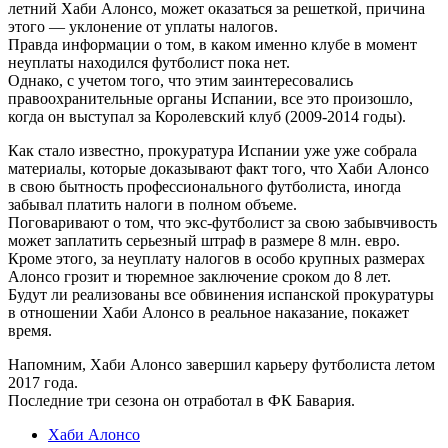
летний Хаби Алонсо, может оказаться за решеткой, причина
этого — уклонение от уплаты налогов.
Правда информации о том, в каком именно клубе в момент
неуплаты находился футболист пока нет.
Однако, с учетом того, что этим заинтересовались
правоохранительные органы Испании, все это произошло,
когда он выступал за Королевский клуб (2009-2014 годы).
Как стало известно, прокуратура Испании уже уже собрала
материалы, которые доказывают факт того, что Хаби Алонсо
в свою бытность профессионального футболиста, иногда
забывал платить налоги в полном объеме.
Поговаривают о том, что экс-футболист за свою забывчивость
может заплатить серьезный штраф в размере 8 млн. евро.
Кроме этого, за неуплату налогов в особо крупных размерах
Алонсо грозит и тюремное заключение сроком до 8 лет.
Будут ли реализованы все обвинения испанской прокуратуры
в отношении Хаби Алонсо в реальное наказание, покажет
время.
Напомним, Хаби Алонсо завершил карьеру футболиста летом
2017 года.
Последние три сезона он отработал в ФК Бавария.
Хаби Алонсо