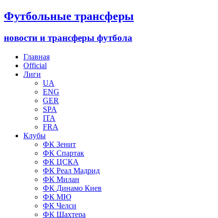
Футбольные трансферы
новости и трансферы футбола
Главная
Official
Лиги
UA
ENG
GER
SPA
ITA
FRA
Клубы
ФК Зенит
ФК Спартак
ФК ЦСКА
ФК Реал Мадрид
ФК Милан
ФК Динамо Киев
ФК МЮ
ФК Челси
ФК Шахтера