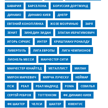
БАВАРИЯ
БАРСЕЛОНА
БОРУССИЯ ДОРТМУНД
ДИНАМО
ДИНАМО КИЕВ
ДНЕПР
ЕВГЕНИЙ КОНОПЛЯНКА
ЖОЗЕ МОУРИНЬЮ
ЗАРЯ
ЗЕНИТ
ЗИНЕДИН ЗИДАН
ЗЛАТАН ИБРАГИМОВИЧ
ИГОРЬ СУРКИС
ИНТЕР
КРИШТИАНУ РОНАЛДУ
ЛИВЕРПУЛЬ
ЛИГА ЕВРОПЫ
ЛИГА ЧЕМПИОНОВ
ЛИОНЕЛЬ МЕССИ
МАНЧЕСТЕР СИТИ
МАНЧЕСТЕР ЮНАЙТЕД
МЕТАЛЛИСТ
МИЛАН
МИРОН МАРКЕВИЧ
МИРЧА ЛУЧЕСКУ
НЕЙМАР
ПСЖ
РЕАЛ
РЕАЛ МАДРИД
РОМА
СЕВИЛЬЯ
СЕРГЕЙ РЕБРОВ
ТОТТЕНХЭМ
ФК ДИНАМО КИЕВ
ФК ШАХТЕР
ЧЕЛСИ
ШАХТЕР
ЮВЕНТУС