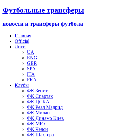
Футбольные трансферы
новости и трансферы футбола
Главная
Official
Лиги
UA
ENG
GER
SPA
ITA
FRA
Клубы
ФК Зенит
ФК Спартак
ФК ЦСКА
ФК Реал Мадрид
ФК Милан
ФК Динамо Киев
ФК МЮ
ФК Челси
ФК Шахтера