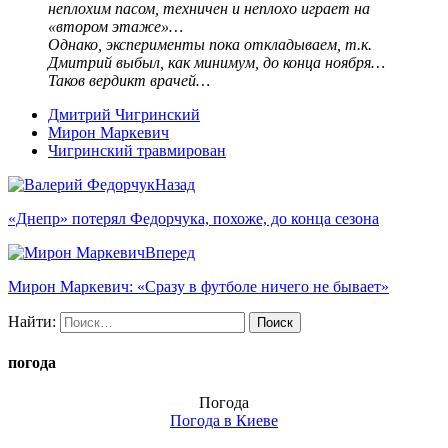
неплохим пасом, техничен и неплохо играет на
«втором этаже»…
Однако, эксперименты пока откладываем, т.к.
Дмитрий выбыл, как минимум, до конца ноября…
Таков вердикт врачей…
Дмитрий Чигринский
Мирон Маркевич
Чигринский травмирован
Назад
«Днепр» потерял Федорчука, похоже, до конца сезона
Вперед
Мирон Маркевич: «Сразу в футболе ничего не бывает»
Найти:
погода
Погода
Погода в
Киеве