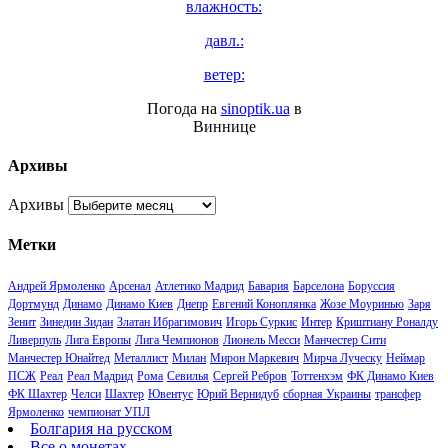
влажность:
давл.:
ветер:
Погода на
sinoptik.ua
в
Виннице
Архивы
Архивы
Метки
Андрей Ярмоленко
Арсенал
Атлетико Мадрид
Бавария
Барселона
Боруссия
Дортмунд
Динамо
Динамо Киев
Днепр
Евгений Коноплянка
Жозе Моуринью
Заря
Зенит
Зинедин Зидан
Златан Ибрагимович
Игорь Суркис
Интер
Криштиану Роналду
Ливерпуль
Лига Европы
Лига Чемпионов
Лионель Месси
Манчестер Сити
Манчестер Юнайтед
Металлист
Милан
Мирон Маркевич
Мирча Луческу
Неймар
ПСЖ
Реал
Реал Мадрид
Рома
Севилья
Сергей Ребров
Тоттенхэм
ФК Динамо Киев
ФК Шахтер
Челси
Шахтер
Ювентус
Юрий Вернидуб
сборная Украины
трансфер
Ярмоленко
чемпионат УПЛ
Болгария на русском
Все о монетах