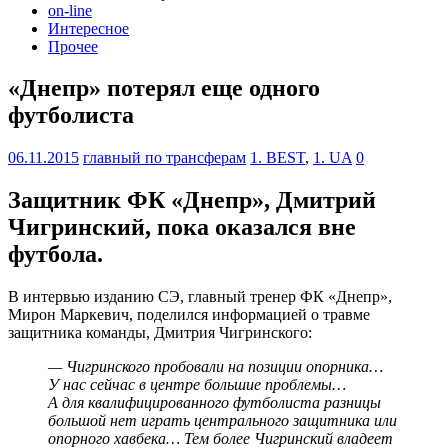
on-line
Интересное
Прочее
«Днепр» потерял еще одного
футболиста
06.11.2015
главный по трансферам
1. BEST
,
1. UA
0
Защитник ФК «Днепр», Дмитрий
Чигринский, пока оказался вне
футбола.
В интервью изданию СЭ, главный тренер ФК «Днепр»,
Мирон Маркевич, поделился информацией о травме
защитника команды, Дмитрия Чигринского:
— Чигринского пробовали на позиции опорника…
У нас сейчас в центре большие проблемы…
А для квалифицированного футболиста разницы
большой нет играть центрального защитника или
опорного хавбека… Тем более Чигринский владеет