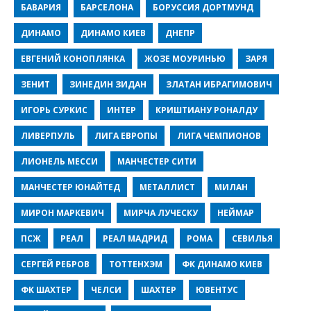
БАВАРИЯ
БАРСЕЛОНА
БОРУССИЯ ДОРТМУНД
ДИНАМО
ДИНАМО КИЕВ
ДНЕПР
ЕВГЕНИЙ КОНОПЛЯНКА
ЖОЗЕ МОУРИНЬЮ
ЗАРЯ
ЗЕНИТ
ЗИНЕДИН ЗИДАН
ЗЛАТАН ИБРАГИМОВИЧ
ИГОРЬ СУРКИС
ИНТЕР
КРИШТИАНУ РОНАЛДУ
ЛИВЕРПУЛЬ
ЛИГА ЕВРОПЫ
ЛИГА ЧЕМПИОНОВ
ЛИОНЕЛЬ МЕССИ
МАНЧЕСТЕР СИТИ
МАНЧЕСТЕР ЮНАЙТЕД
МЕТАЛЛИСТ
МИЛАН
МИРОН МАРКЕВИЧ
МИРЧА ЛУЧЕСКУ
НЕЙМАР
ПСЖ
РЕАЛ
РЕАЛ МАДРИД
РОМА
СЕВИЛЬЯ
СЕРГЕЙ РЕБРОВ
ТОТТЕНХЭМ
ФК ДИНАМО КИЕВ
ФК ШАХТЕР
ЧЕЛСИ
ШАХТЕР
ЮВЕНТУС