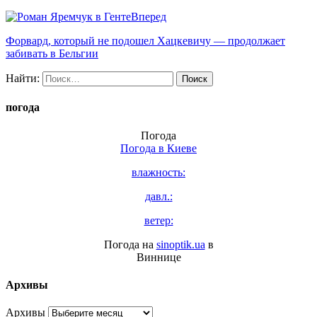
Вперед
Форвард, который не подошел Хацкевичу — продолжает
забивать в Бельгии
Найти:
погода
Погода
Погода в
Киеве
влажность:
давл.:
ветер:
Погода на
sinoptik.ua
в
Виннице
Архивы
Архивы