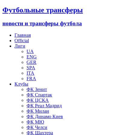
Футбольные трансферы
новости и трансферы футбола
Главная
Official
Лиги
UA
ENG
GER
SPA
ITA
FRA
Клубы
ФК Зенит
ФК Спартак
ФК ЦСКА
ФК Реал Мадрид
ФК Милан
ФК Динамо Киев
ФК МЮ
ФК Челси
ФК Шахтера