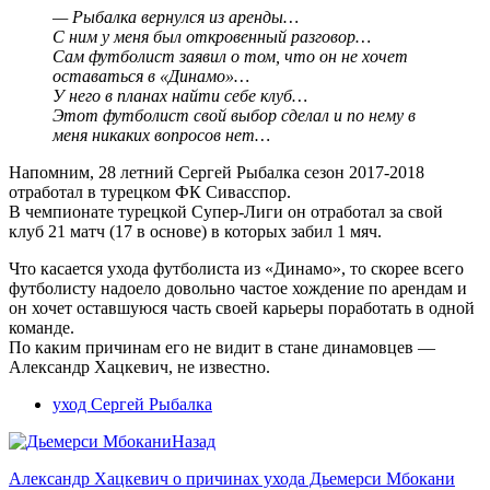
— Рыбалка вернулся из аренды…
С ним у меня был откровенный разговор…
Сам футболист заявил о том, что он не хочет
оставаться в «Динамо»…
У него в планах найти себе клуб…
Этот футболист свой выбор сделал и по нему в
меня никаких вопросов нет…
Напомним, 28 летний Сергей Рыбалка сезон 2017-2018
отработал в турецком ФК Сивасспор.
В чемпионате турецкой Супер-Лиги он отработал за свой
клуб 21 матч (17 в основе) в которых забил 1 мяч.
Что касается ухода футболиста из «Динамо», то скорее всего
футболисту надоело довольно частое хождение по арендам и
он хочет оставшуюся часть своей карьеры поработать в одной
команде.
По каким причинам его не видит в стане динамовцев —
Александр Хацкевич, не известно.
уход Сергей Рыбалка
Назад
Александр Хацкевич о причинах ухода Дьемерси Мбокани