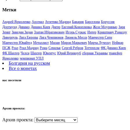
Метки
Андрей Ярмоленко
Арсенал
Атлетико Мадрид
Бавария
Барселона
Боруссия
Дортмунд
Динамо
Динамо Киев
Днепр
Евгений Коноплянка
Жозе Моуринью
Заря
Зенит
Зинедин Зидан
Златан Ибрагимович
Игорь Суркис
Интер
Криштиану Роналду
Ливерпуль
Лига Европы
Лига Чемпионов
Лионель Месси
Манчестер Сити
Манчестер Юнайтед
Металлист
Милан
Мирон Маркевич
Мирча Луческу
Неймар
ПСЖ
Реал
Реал Мадрид
Рома
Севилья
Сергей Ребров
Тоттенхэм
ФК Динамо Киев
ФК Шахтер
Челси
Шахтер
Ювентус
Юрий Вернидуб
сборная Украины
трансфер
Ярмоленко
чемпионат УПЛ
Болгария на русском
Все о монетах
нас посетили
Архив проекта:
Архив проекта: