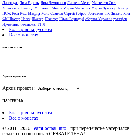
Ливерпуль
Лига Европы
Лига Чемпионов
Лионель Месси
Манчестер Сити
Манчестер Юнайтед
Металлист
Милан
Мирон Маркевич
Мирча Луческу
Неймар
ПСЖ
Реал
Реал Мадрид
Рома
Севилья
Сергей Ребров
Тоттенхэм
ФК Динамо Киев
ФК Шахтер
Челси
Шахтер
Ювентус
Юрий Вернидуб
сборная Украины
трансфер
Ярмоленко
чемпионат УПЛ
Болгария на русском
Все о монетах
нас посетили
Архив проекта:
Архив проекта:
ПАРТЕНРЫ:
Болгария на русском
Все о монетах
© 2011 - 2026
TeamFootball.info
- при перепечатке материалов -
ссылка на наш портал ОБЯЗАТЕЛЬНА!