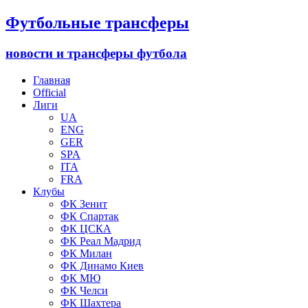
Футбольные трансферы
новости и трансферы футбола
Главная
Official
Лиги
UA
ENG
GER
SPA
ITA
FRA
Клубы
ФК Зенит
ФК Спартак
ФК ЦСКА
ФК Реал Мадрид
ФК Милан
ФК Динамо Киев
ФК МЮ
ФК Челси
ФК Шахтера