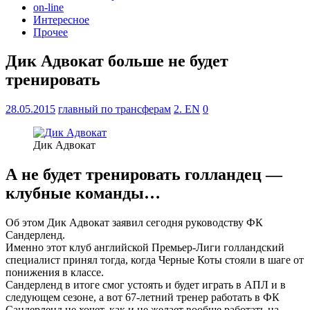
on-line
Интересное
Прочее
Дик Адвокат больше не будет
тренировать
28.05.2015
главный по трансферам
2. EN
0
Дик Адвокат
А не будет тренировать голландец —
клубные команды…
Об этом Дик Адвокат заявил сегодня руководству ФК
Сандерленд.
Именно этот клуб английской Премьер-Лиги голландский
специалист принял тогда, когда Черные Коты стояли в шаге от
понижения в классе.
Сандерленд в итоге смог устоять и будет играть в АПЛ и в
следующем сезоне, а вот 67-летний тренер работать в ФК
Сандерленд не хочет, как и не желает вообще работать на