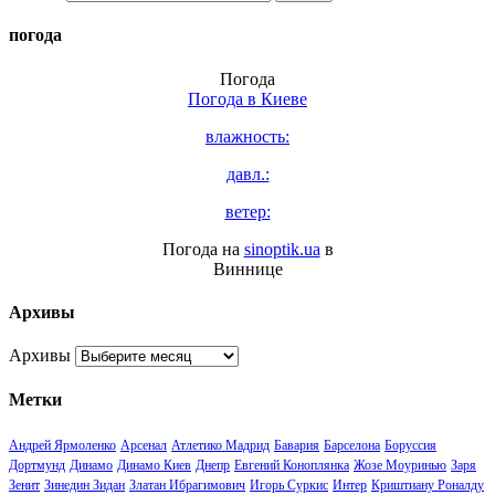
погода
Погода
Погода в
Киеве
влажность:
давл.:
ветер:
Погода на
sinoptik.ua
в
Виннице
Архивы
Архивы
Метки
Андрей Ярмоленко
Арсенал
Атлетико Мадрид
Бавария
Барселона
Боруссия
Дортмунд
Динамо
Динамо Киев
Днепр
Евгений Коноплянка
Жозе Моуринью
Заря
Зенит
Зинедин Зидан
Златан Ибрагимович
Игорь Суркис
Интер
Криштиану Роналду