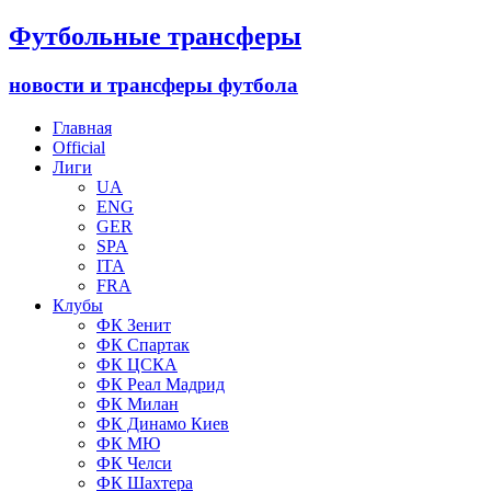
Футбольные трансферы
новости и трансферы футбола
Главная
Official
Лиги
UA
ENG
GER
SPA
ITA
FRA
Клубы
ФК Зенит
ФК Спартак
ФК ЦСКА
ФК Реал Мадрид
ФК Милан
ФК Динамо Киев
ФК МЮ
ФК Челси
ФК Шахтера