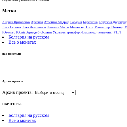
Метки
Андрей Ярмоленко
Арсенал
Атлетико Мадрид
Бавария
Барселона
Боруссия Дортмун
Лига Европы
Лига Чемпионов
Лионель Месси
Манчестер Сити
Манчестер Юнайтед
М
Ювентус
Юрий Вернидуб
сборная Украины
трансфер Ярмоленко
чемпионат УПЛ
Болгария на русском
Все о монетах
нас посетили
Архив проекта:
Архив проекта:
ПАРТЕНРЫ:
Болгария на русском
Все о монетах