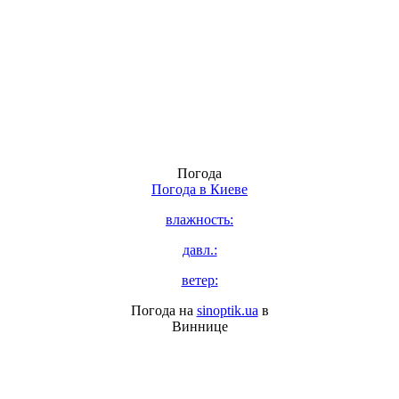
Погода
Погода в
Киеве
влажность:
давл.:
ветер:
Погода на
sinoptik.ua
в
Виннице