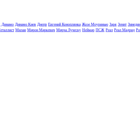
д
Динамо
Динамо Киев
Днепр
Евгений Коноплянка
Жозе Моуринью
Заря
Зенит
Зинеди
еталлист
Милан
Мирон Маркевич
Мирча Луческу
Неймар
ПСЖ
Реал
Реал Мадрид
Ро