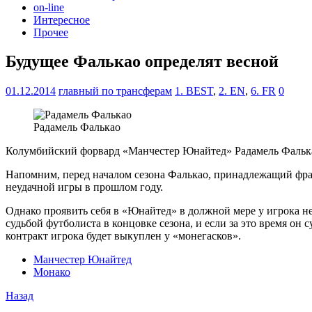
on-line
Интересное
Прочее
Будущее Фалькао определят весной
01.12.2014
главный по трансферам
1. BEST
,
2. EN
,
6. FR
0
Радамель Фалькао
Колумбийский форвард «Манчестер Юнайтед» Радамель Фалькао,
Напомним, перед началом сезона Фалькао, принадлежащий фра
неудачной игры в прошлом году.
Однако проявить себя в «Юнайтед» в должной мере у игрока н
судьбой футболиста в концовке сезона, и если за это время он 
контракт игрока будет выкуплен у «монегасков».
Манчестер Юнайтед
Монако
Назад