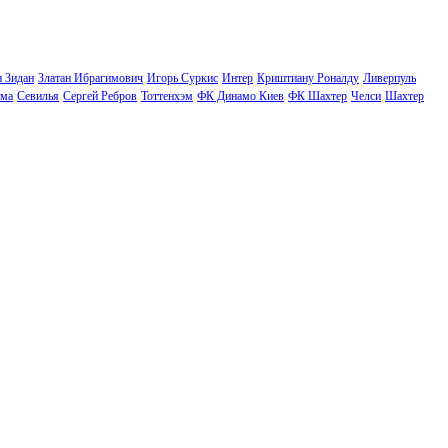
н Зидан
Златан Ибрагимович
Игорь Суркис
Интер
Криштиану Роналду
Ливерпуль
ма
Севилья
Сергей Ребров
Тоттенхэм
ФК Динамо Киев
ФК Шахтер
Челси
Шахтер