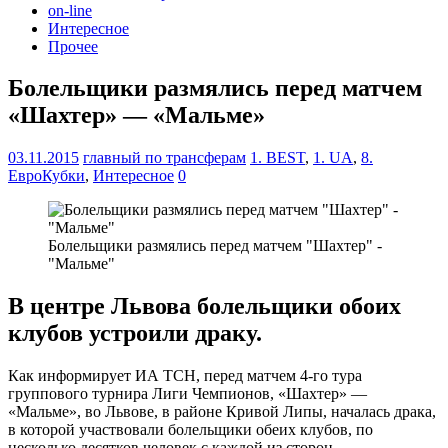
on-line
Интересное
Прочее
Болельщики размялись перед матчем
«Шахтер» — «Мальме»
03.11.2015
главный по трансферам
1. BEST
,
1. UA
,
8.
ЕвроКубки
,
Интересное
0
Болельщики размялись перед матчем "Шахтер" -
"Мальме"
В центре Львова болельщики обоих
клубов устроили драку.
Как информирует ИА ТСН, перед матчем 4-го тура
группового турнира Лиги Чемпионов, «Шахтер» —
«Мальме», во Львове, в районе Кривой Липы, началась драка,
в которой участвовали болельщики обеих клубов, по
несколько десятков человек с каждой из сторон.