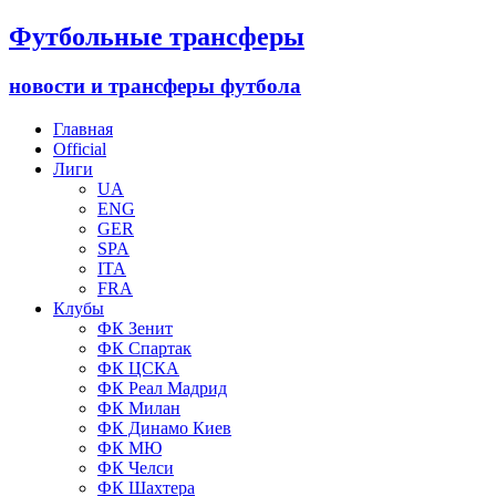
Футбольные трансферы
новости и трансферы футбола
Главная
Official
Лиги
UA
ENG
GER
SPA
ITA
FRA
Клубы
ФК Зенит
ФК Спартак
ФК ЦСКА
ФК Реал Мадрид
ФК Милан
ФК Динамо Киев
ФК МЮ
ФК Челси
ФК Шахтера