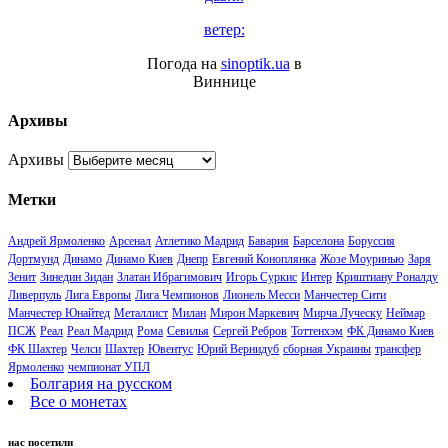
ветер:
Погода на
sinoptik.ua
в
Виннице
Архивы
Архивы
Метки
Андрей Ярмоленко
Арсенал
Атлетико Мадрид
Бавария
Барселона
Боруссия
Дортмунд
Динамо
Динамо Киев
Днепр
Евгений Коноплянка
Жозе Моуринью
Заря
Зенит
Зинедин Зидан
Златан Ибрагимович
Игорь Суркис
Интер
Криштиану Роналду
Ливерпуль
Лига Европы
Лига Чемпионов
Лионель Месси
Манчестер Сити
Манчестер Юнайтед
Металлист
Милан
Мирон Маркевич
Мирча Луческу
Неймар
ПСЖ
Реал
Реал Мадрид
Рома
Севилья
Сергей Ребров
Тоттенхэм
ФК Динамо Киев
ФК Шахтер
Челси
Шахтер
Ювентус
Юрий Вернидуб
сборная Украины
трансфер
Ярмоленко
чемпионат УПЛ
Болгария на русском
Все о монетах
нас посетили