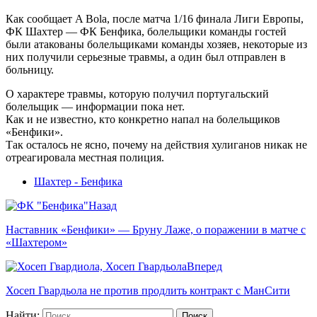
Как сообщает A Bola, после матча 1/16 финала Лиги Европы,
ФК Шахтер — ФК Бенфика, болельщики команды гостей
были атакованы болельщиками команды хозяев, некоторые из
них получили серьезные травмы, а один был отправлен в
больницу.
О характере травмы, которую получил португальский
болельщик — информации пока нет.
Как и не известно, кто конкретно напал на болельщиков
«Бенфики».
Так осталось не ясно, почему на действия хулиганов никак не
отреагировала местная полиция.
Шахтер - Бенфика
Назад
Наставник «Бенфики» — Бруну Лаже, о поражении в матче с
«Шахтером»
Вперед
Хосеп Гвардьола не против продлить контракт с МанСити
Найти: