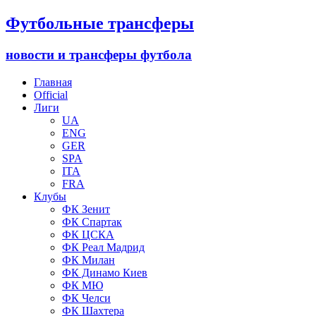
Футбольные трансферы
новости и трансферы футбола
Главная
Official
Лиги
UA
ENG
GER
SPA
ITA
FRA
Клубы
ФК Зенит
ФК Спартак
ФК ЦСКА
ФК Реал Мадрид
ФК Милан
ФК Динамо Киев
ФК МЮ
ФК Челси
ФК Шахтера