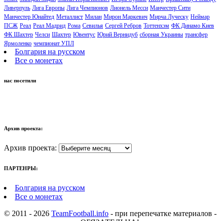
Ливерпуль
Лига Европы
Лига Чемпионов
Лионель Месси
Манчестер Сити
Манчестер Юнайтед
Металлист
Милан
Мирон Маркевич
Мирча Луческу
Неймар
ПСЖ
Реал
Реал Мадрид
Рома
Севилья
Сергей Ребров
Тоттенхэм
ФК Динамо Киев
ФК Шахтер
Челси
Шахтер
Ювентус
Юрий Вернидуб
сборная Украины
трансфер
Ярмоленко
чемпионат УПЛ
Болгария на русском
Все о монетах
нас посетили
Архив проекта:
Архив проекта:
ПАРТЕНРЫ:
Болгария на русском
Все о монетах
© 2011 - 2026
TeamFootball.info
- при перепечатке материалов -