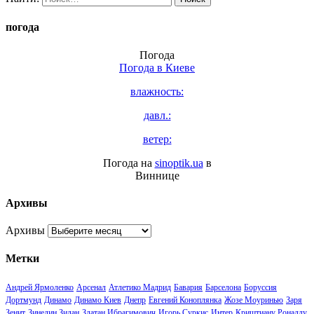
погода
Погода
Погода в
Киеве
влажность:
давл.:
ветер:
Погода на
sinoptik.ua
в
Виннице
Архивы
Архивы
Метки
Андрей Ярмоленко
Арсенал
Атлетико Мадрид
Бавария
Барселона
Боруссия
Дортмунд
Динамо
Динамо Киев
Днепр
Евгений Коноплянка
Жозе Моуринью
Заря
Зенит
Зинедин Зидан
Златан Ибрагимович
Игорь Суркис
Интер
Криштиану Роналду