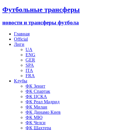
Футбольные трансферы
новости и трансферы футбола
Главная
Official
Лиги
UA
ENG
GER
SPA
ITA
FRA
Клубы
ФК Зенит
ФК Спартак
ФК ЦСКА
ФК Реал Мадрид
ФК Милан
ФК Динамо Киев
ФК МЮ
ФК Челси
ФК Шахтера