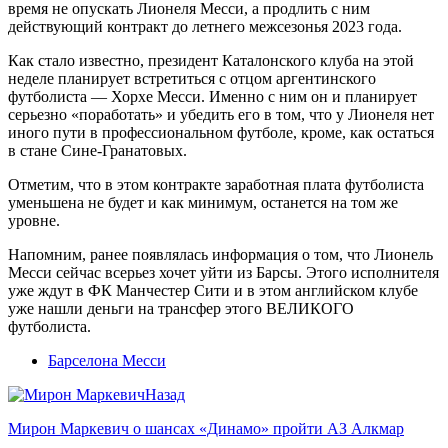
время не опускать Лионеля Месси, а продлить с ним
действующий контракт до летнего межсезонья 2023 года.
Как стало известно, президент Каталонского клуба на этой
неделе планирует встретиться с отцом аргентинского
футболиста — Хорхе Месси. Именно с ним он и планирует
серьезно «поработать» и убедить его в том, что у Лионеля нет
иного пути в профессиональном футболе, кроме, как остаться
в стане Сине-Гранатовых.
Отметим, что в этом контракте заработная плата футболиста
уменьшена не будет и как минимум, останется на том же
уровне.
Напомним, ранее появлялась информация о том, что Лионель
Месси сейчас всерьез хочет уйти из Барсы. Этого исполнителя
уже ждут в ФК Манчестер Сити и в этом английском клубе
уже нашли деньги на трансфер этого ВЕЛИКОГО
футболиста.
Барселона Месси
Назад
Мирон Маркевич о шансах «Динамо» пройти АЗ Алкмар