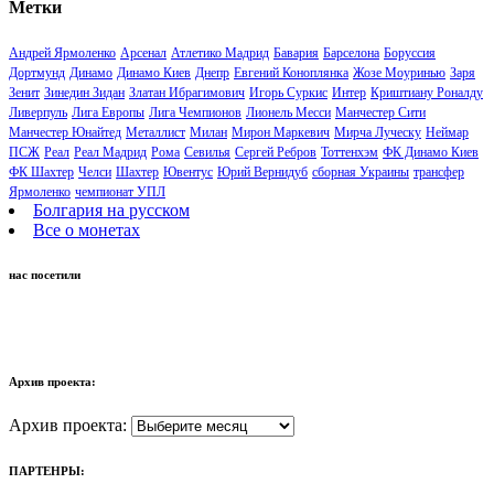
Метки
Андрей Ярмоленко
Арсенал
Атлетико Мадрид
Бавария
Барселона
Боруссия
Дортмунд
Динамо
Динамо Киев
Днепр
Евгений Коноплянка
Жозе Моуринью
Заря
Зенит
Зинедин Зидан
Златан Ибрагимович
Игорь Суркис
Интер
Криштиану Роналду
Ливерпуль
Лига Европы
Лига Чемпионов
Лионель Месси
Манчестер Сити
Манчестер Юнайтед
Металлист
Милан
Мирон Маркевич
Мирча Луческу
Неймар
ПСЖ
Реал
Реал Мадрид
Рома
Севилья
Сергей Ребров
Тоттенхэм
ФК Динамо Киев
ФК Шахтер
Челси
Шахтер
Ювентус
Юрий Вернидуб
сборная Украины
трансфер
Ярмоленко
чемпионат УПЛ
Болгария на русском
Все о монетах
нас посетили
Архив проекта:
Архив проекта:
ПАРТЕНРЫ: