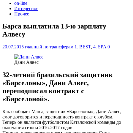
on-line
Интересное
Прочее
Барса выплатила 13-ю зарплату
Алвесу
20.07.2015
главный по трансферам
1. BEST
,
4. SPA
0
Дани Алвес
32-летний бразильский защитник
«Барселоны», Дани Алвес,
переподписал контракт с
«Барселоной».
Как сообщает Marca, защитник «Барселоны», Дани Алвес,
смог договорится и переподписать контракт с клубом.
Теперь он является футболистом Каталонской команды до
окончания сезона 2016-2017 годов.
Причем, поговаривают о том, что руководство Сине-