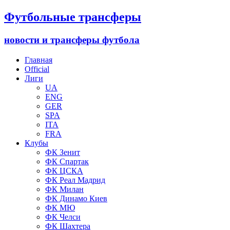
Футбольные трансферы
новости и трансферы футбола
Главная
Official
Лиги
UA
ENG
GER
SPA
ITA
FRA
Клубы
ФК Зенит
ФК Спартак
ФК ЦСКА
ФК Реал Мадрид
ФК Милан
ФК Динамо Киев
ФК МЮ
ФК Челси
ФК Шахтера