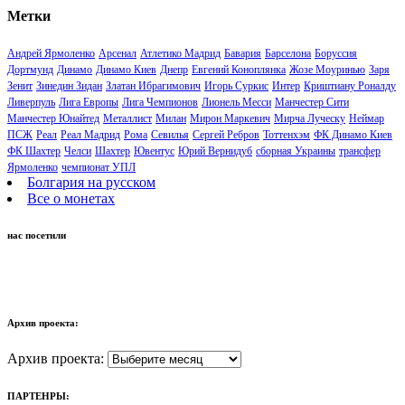
Метки
Андрей Ярмоленко
Арсенал
Атлетико Мадрид
Бавария
Барселона
Боруссия
Дортмунд
Динамо
Динамо Киев
Днепр
Евгений Коноплянка
Жозе Моуринью
Заря
Зенит
Зинедин Зидан
Златан Ибрагимович
Игорь Суркис
Интер
Криштиану Роналду
Ливерпуль
Лига Европы
Лига Чемпионов
Лионель Месси
Манчестер Сити
Манчестер Юнайтед
Металлист
Милан
Мирон Маркевич
Мирча Луческу
Неймар
ПСЖ
Реал
Реал Мадрид
Рома
Севилья
Сергей Ребров
Тоттенхэм
ФК Динамо Киев
ФК Шахтер
Челси
Шахтер
Ювентус
Юрий Вернидуб
сборная Украины
трансфер
Ярмоленко
чемпионат УПЛ
Болгария на русском
Все о монетах
нас посетили
Архив проекта:
Архив проекта:
ПАРТЕНРЫ: