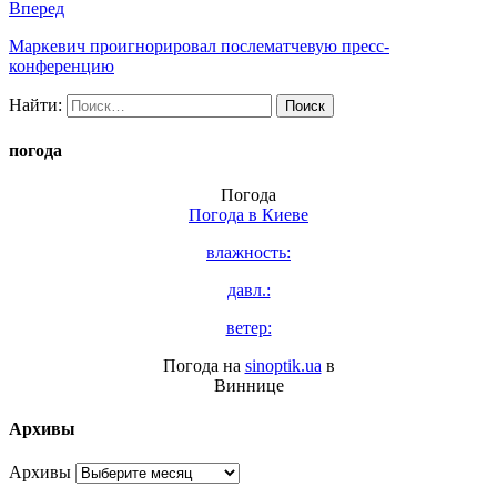
Вперед
Маркевич проигнорировал послематчевую пресс-
конференцию
Найти:
погода
Погода
Погода в
Киеве
влажность:
давл.:
ветер:
Погода на
sinoptik.ua
в
Виннице
Архивы
Архивы