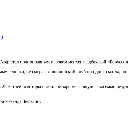
0
 Азар стал полноправным игроком менхенгладбахской «Борусси
м». Однако, не сыграв за лондонский клуб ни одного матча, он 
29 матчей, в которых забил четыре мяча, вкупе с восемью резу
ной команды Бельгии.