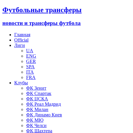
Футбольные трансферы
новости и трансферы футбола
Главная
Official
Лиги
UA
ENG
GER
SPA
ITA
FRA
Клубы
ФК Зенит
ФК Спартак
ФК ЦСКА
ФК Реал Мадрид
ФК Милан
ФК Динамо Киев
ФК МЮ
ФК Челси
ФК Шахтера