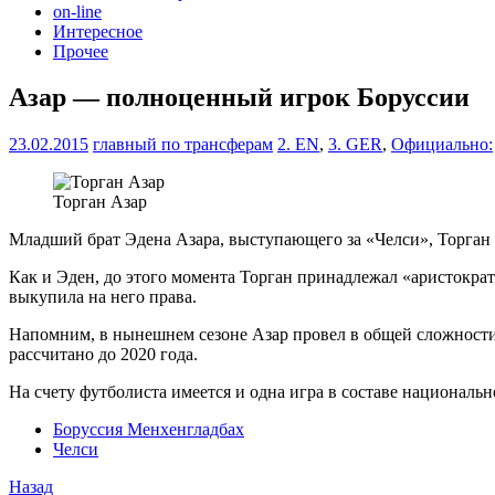
on-line
Интересное
Прочее
Азар — полноценный игрок Боруссии
23.02.2015
главный по трансферам
2. EN
,
3. GER
,
Официально:
Торган Азар
Младший брат Эдена Азара, выступающего за «Челси», Торган
Как и Эден, до этого момента Торган принадлежал «аристократа
выкупила на него права.
Напомним, в нынешнем сезоне Азар провел в общей сложности 
рассчитано до 2020 года.
На счету футболиста имеется и одна игра в составе националь
Боруссия Менхенгладбах
Челси
Назад