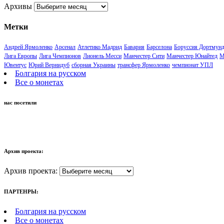
Архивы
Метки
Андрей Ярмоленко
Арсенал
Атлетико Мадрид
Бавария
Барселона
Боруссия Дортмун
Лига Европы
Лига Чемпионов
Лионель Месси
Манчестер Сити
Манчестер Юнайтед
М
Ювентус
Юрий Вернидуб
сборная Украины
трансфер Ярмоленко
чемпионат УПЛ
Болгария на русском
Все о монетах
нас посетили
Архив проекта:
Архив проекта:
ПАРТЕНРЫ:
Болгария на русском
Все о монетах