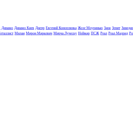
д
Динамо
Динамо Киев
Днепр
Евгений Коноплянка
Жозе Моуринью
Заря
Зенит
Зинеди
еталлист
Милан
Мирон Маркевич
Мирча Луческу
Неймар
ПСЖ
Реал
Реал Мадрид
Ро