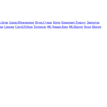
н Зидан
Златан Ибрагимович
Игорь Суркис
Интер
Криштиану Роналду
Ливерпуль
ма
Севилья
Сергей Ребров
Тоттенхэм
ФК Динамо Киев
ФК Шахтер
Челси
Шахтер