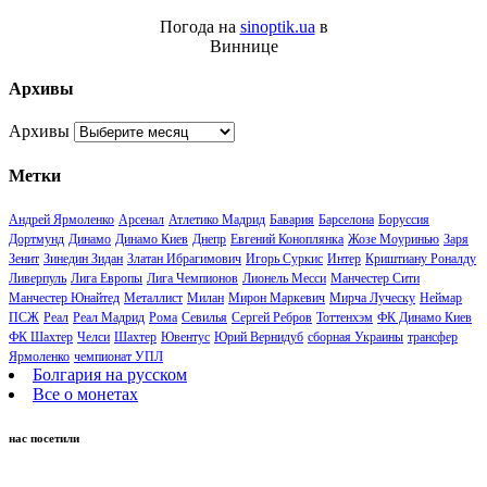
Погода на
sinoptik.ua
в
Виннице
Архивы
Архивы
Метки
Андрей Ярмоленко
Арсенал
Атлетико Мадрид
Бавария
Барселона
Боруссия
Дортмунд
Динамо
Динамо Киев
Днепр
Евгений Коноплянка
Жозе Моуринью
Заря
Зенит
Зинедин Зидан
Златан Ибрагимович
Игорь Суркис
Интер
Криштиану Роналду
Ливерпуль
Лига Европы
Лига Чемпионов
Лионель Месси
Манчестер Сити
Манчестер Юнайтед
Металлист
Милан
Мирон Маркевич
Мирча Луческу
Неймар
ПСЖ
Реал
Реал Мадрид
Рома
Севилья
Сергей Ребров
Тоттенхэм
ФК Динамо Киев
ФК Шахтер
Челси
Шахтер
Ювентус
Юрий Вернидуб
сборная Украины
трансфер
Ярмоленко
чемпионат УПЛ
Болгария на русском
Все о монетах
нас посетили