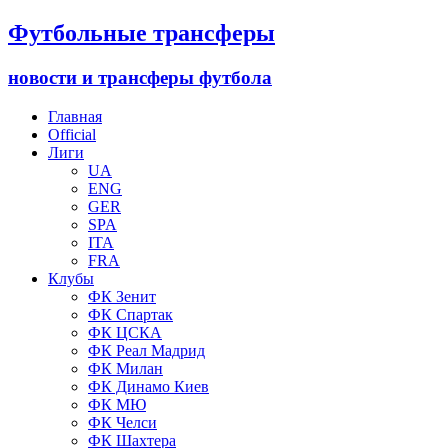
Футбольные трансферы
новости и трансферы футбола
Главная
Official
Лиги
UA
ENG
GER
SPA
ITA
FRA
Клубы
ФК Зенит
ФК Спартак
ФК ЦСКА
ФК Реал Мадрид
ФК Милан
ФК Динамо Киев
ФК МЮ
ФК Челси
ФК Шахтера