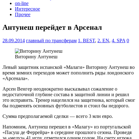
on-line
Интересное
Прочее
Антунеш перейдет в Арсенал
28.09.2014
главный по трансферам
1. BEST
,
2. EN
,
4. SPA
0
Виторину Антунеш
Левый защитник испанской «Малаги» Виторину Антунеш во
время зимних переходов может пополнить ряды лондонского
«Арсенала».
Арсен Венгер неоднократно высказывал сожаление о
недостаточной глубине состава в защитной линии и решил
это исправить. Тренер нацелился на защитника, который смог
бы подменять основных футболистов и стоил бы недорого.
Сумма предполагаемой сделки — всего 3 млн евро.
Напомним, Антунеш перешел в «Малагу» из португальской
«Пасуш де Феррейра» в середине прошлого сезона. Проведя
за «медуз» 41 игру, отметился одним голом. На счету игрока