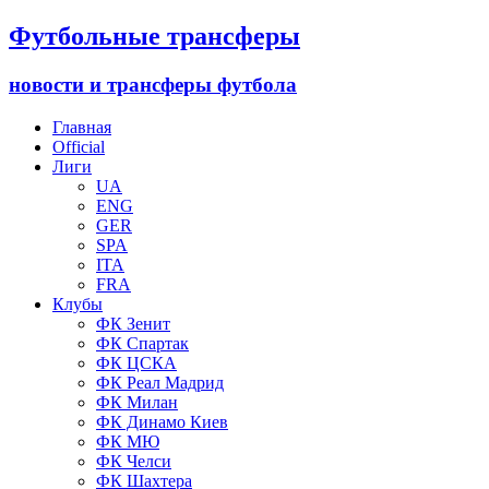
Футбольные трансферы
новости и трансферы футбола
Главная
Official
Лиги
UA
ENG
GER
SPA
ITA
FRA
Клубы
ФК Зенит
ФК Спартак
ФК ЦСКА
ФК Реал Мадрид
ФК Милан
ФК Динамо Киев
ФК МЮ
ФК Челси
ФК Шахтера