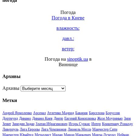
погода
Погода
Погода в
Киеве
влажность:
давл.:
ветер:
Погода на
sinoptik.ua
в
Виннице
Архивы
Архивы
Метки
Андрей Ярмоленко
Арсенал
Атлетико Мадрид
Бавария
Барселона
Боруссия
Дортмунд
Динамо
Динамо Киев
Днепр
Евгений Коноплянка
Жозе Моуринью
Заря
Зенит
Зинедин Зидан
Златан Ибрагимович
Игорь Суркис
Интер
Криштиану Роналду
Ливерпуль
Лига Европы
Лига Чемпионов
Лионель Месси
Манчестер Сити
Манчестер Юнайтед
Металлист
Милан
Мирон Маркевич
Мирча Луческу
Неймар