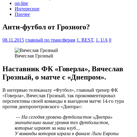
on-line
Интересное
Прочее
Анти-футбол от Грозного?
08.11.2015
главный по трансферам
1. BEST
,
1. UA
0
Вячеслав Грозный
Наставник ФК «Говерла», Вячеслав
Грозный, о матче с «Днепром».
В интервью телеканалу «Футбол», главный тренер ФК
«Говерла», Вячеслав Грозный, так прокомментировал
перспективы своей команды в выездном матче 14-го тура
против днепропетровского «Днепра»:
— На сегодня уровень футболистов «Днепра»
значительно выше уровня тех футболистов,
которые играют за наш клуб…
У команды которая играла в финале Лиги Европы