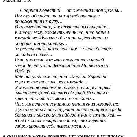
— Сборная Хорватии — это команда топ уровня…
Посему обвинять наших футболистом в
поражении я не буду…
Они сыграли так, как позволил им соперник…
К этому могу добавить лишь то, что нашей
команде не удавалось быстро переходить из
обороны в контратаку…
Хорваты сразу накрывали нас и очень быстро
отходили назад…
Если и можно кого-то отметить в нашей
команде, так это дебютантов Матвиенко и
Ордеца…
Мне понравилось то, что сборная Украины
хорошо смотрелась, как команда…
У хорватов был очень полезен Вида, который
знает всех футболистов сборной Украины и
знает, что от них можно ожидать…
Что касается турнирного положения команд, то
с учетом того, что турнирная дистанция впереди
большая и явного аутсайдера у нас в группе нет —
я бы не стал говорить о том, что хорваты
забронировали себе первое место…
К сказанному можем добавить, что команды в групповом