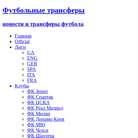
Футбольные трансферы
новости и трансферы футбола
Главная
Official
Лиги
UA
ENG
GER
SPA
ITA
FRA
Клубы
ФК Зенит
ФК Спартак
ФК ЦСКА
ФК Реал Мадрид
ФК Милан
ФК Динамо Киев
ФК МЮ
ФК Челси
ФК Шахтера