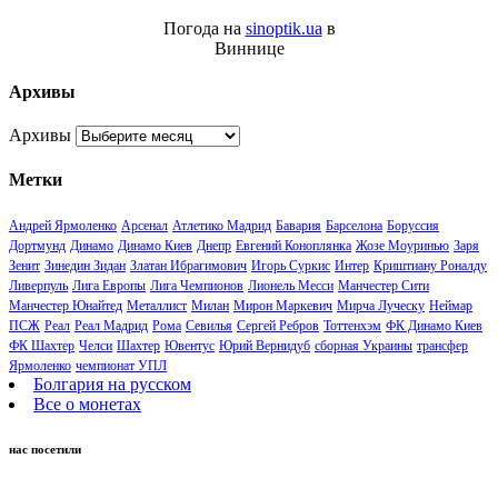
Погода на
sinoptik.ua
в
Виннице
Архивы
Архивы
Метки
Андрей Ярмоленко
Арсенал
Атлетико Мадрид
Бавария
Барселона
Боруссия
Дортмунд
Динамо
Динамо Киев
Днепр
Евгений Коноплянка
Жозе Моуринью
Заря
Зенит
Зинедин Зидан
Златан Ибрагимович
Игорь Суркис
Интер
Криштиану Роналду
Ливерпуль
Лига Европы
Лига Чемпионов
Лионель Месси
Манчестер Сити
Манчестер Юнайтед
Металлист
Милан
Мирон Маркевич
Мирча Луческу
Неймар
ПСЖ
Реал
Реал Мадрид
Рома
Севилья
Сергей Ребров
Тоттенхэм
ФК Динамо Киев
ФК Шахтер
Челси
Шахтер
Ювентус
Юрий Вернидуб
сборная Украины
трансфер
Ярмоленко
чемпионат УПЛ
Болгария на русском
Все о монетах
нас посетили