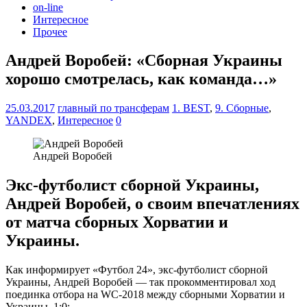
on-line
Интересное
Прочее
Андрей Воробей: «Сборная Украины
хорошо смотрелась, как команда…»
25.03.2017
главный по трансферам
1. BEST
,
9. Сборные
,
YANDEX
,
Интересное
0
Андрей Воробей
Экс-футболист сборной Украины,
Андрей Воробей, о своим впечатлениях
от матча сборных Хорватии и
Украины.
Как информирует «Футбол 24», экс-футболист сборной
Украины, Андрей Воробей — так прокомментировал ход
поединка отбора на WC-2018 между сборными Хорватии и
Украины, 1:0: