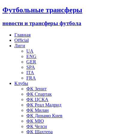
Футбольные трансферы
новости и трансферы футбола
Главная
Official
Лиги
UA
ENG
GER
SPA
ITA
FRA
Клубы
ФК Зенит
ФК Спартак
ФК ЦСКА
ФК Реал Мадрид
ФК Милан
ФК Динамо Киев
ФК МЮ
ФК Челси
ФК Шахтера