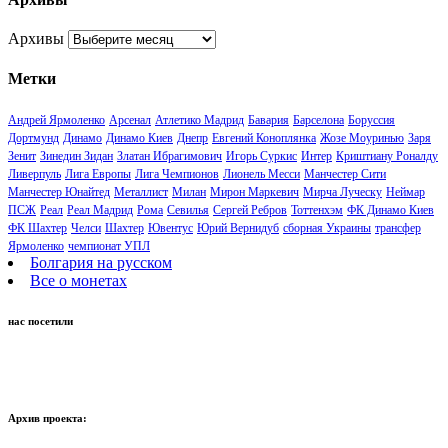
Архивы
Метки
Андрей Ярмоленко
Арсенал
Атлетико Мадрид
Бавария
Барселона
Боруссия
Дортмунд
Динамо
Динамо Киев
Днепр
Евгений Коноплянка
Жозе Моуринью
Заря
Зенит
Зинедин Зидан
Златан Ибрагимович
Игорь Суркис
Интер
Криштиану Роналду
Ливерпуль
Лига Европы
Лига Чемпионов
Лионель Месси
Манчестер Сити
Манчестер Юнайтед
Металлист
Милан
Мирон Маркевич
Мирча Луческу
Неймар
ПСЖ
Реал
Реал Мадрид
Рома
Севилья
Сергей Ребров
Тоттенхэм
ФК Динамо Киев
ФК Шахтер
Челси
Шахтер
Ювентус
Юрий Вернидуб
сборная Украины
трансфер
Ярмоленко
чемпионат УПЛ
Болгария на русском
Все о монетах
нас посетили
Архив проекта: