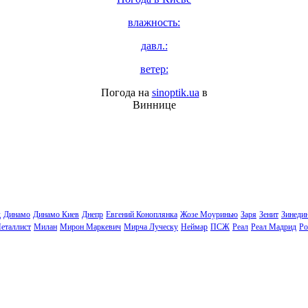
влажность:
давл.:
ветер:
Погода на
sinoptik.ua
в
Виннице
д
Динамо
Динамо Киев
Днепр
Евгений Коноплянка
Жозе Моуринью
Заря
Зенит
Зинеди
еталлист
Милан
Мирон Маркевич
Мирча Луческу
Неймар
ПСЖ
Реал
Реал Мадрид
Ро