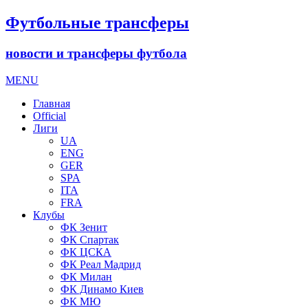
Футбольные трансферы
новости и трансферы футбола
MENU
Главная
Official
Лиги
UA
ENG
GER
SPA
ITA
FRA
Клубы
ФК Зенит
ФК Спартак
ФК ЦСКА
ФК Реал Мадрид
ФК Милан
ФК Динамо Киев
ФК МЮ