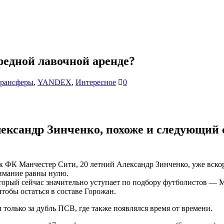
редной лавочной аренде?
рансферы
,
YANDEX
,
Интересное
0
сандр Зинченко, похоже и следующий се
к ФК Манчестер Сити, 20 летний Александр Зинченко, уже вско
нимание равны нулю.
оторый сейчас значительно уступает по подбору футболистов — 
чтобы остаться в составе Горожан.
только за дубль ПСВ, где также появлялся время от времени.