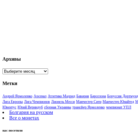
Архивы
Архивы
Метки
Андрей Ярмоленко
Арсенал
Атлетико Мадрид
Бавария
Барселона
Боруссия Дортмун
Лига Европы
Лига Чемпионов
Лионель Месси
Манчестер Сити
Манчестер Юнайтед
М
Ювентус
Юрий Вернидуб
сборная Украины
трансфер Ярмоленко
чемпионат УПЛ
Болгария на русском
Все о монетах
нас посетили