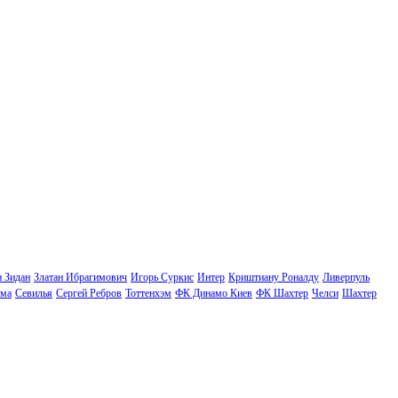
н Зидан
Златан Ибрагимович
Игорь Суркис
Интер
Криштиану Роналду
Ливерпуль
ма
Севилья
Сергей Ребров
Тоттенхэм
ФК Динамо Киев
ФК Шахтер
Челси
Шахтер