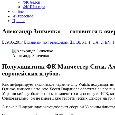
ФК Челси
ФК Шахтера
on-line
Интересное
Прочее
Александр Зинченко — готовится к оче
29.05.2017
главный по трансферам
1. BEST
,
1. UA
,
2. EN
,
T
Александр Зинченко
Полузащитник ФК Манчестер Сити, Алек
европейских клубов.
Как информирует английское издание City Watch, полузащитни
Однако, шансов на то, что Хосеп Гвардиола обратит на него в
Украинский футболист не смог зацепиться за основу в ПСВ, к
Следовательно, он не имеет даже теоретических шансов на то, 
А пока в Нидерландах экс-футболист сборной Украины блистал 