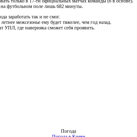
вать только в 17-ти официальных матчах команды (6 в основе).
 на футбольном поле лишь 682 минуты.
да заработать так и не смог.
летнее межсезонье ему будет тяжелее, чем год назад.
ат УПЛ, где наверняка сможет себя проявить.
Погода
Погода в
Киеве