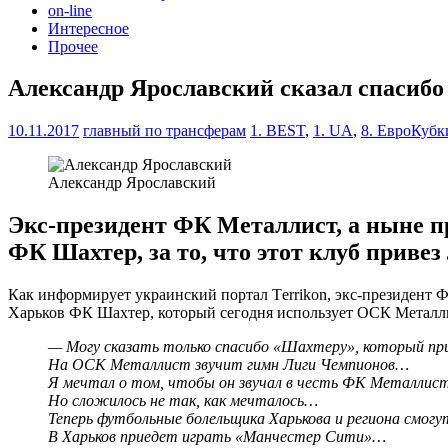
on-line
Интересное
Прочее
Александр Ярославский сказал спасиб
10.11.2017
главный по трансферам
1. BEST
,
1. UA
,
8. ЕвроКубк
Александр Ярославский
Экс-президент ФК Металлист, а ныне п
ФК Шахтер, за то, что этот клуб приве
Как информирует украинский портал Тerrikon, экс-президент
Харьков ФК Шахтер, который сегодня использует ОСК Метал
— Могу сказать только спасибо «Шахтеру», который при
На ОСК Металлист звучит гимн Лиги Чемпионов…
Я мечтал о том, чтобы он звучал в честь ФК Металли
Но сложилось не так, как мечталось…
Теперь футбольные болельщика Харькова и региона смог
В Харьков приедет играть «Манчестер Сити»…