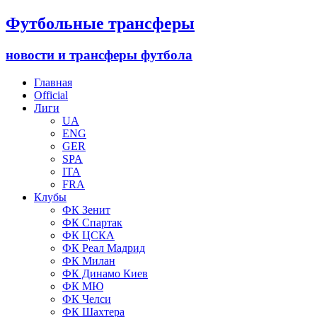
Футбольные трансферы
новости и трансферы футбола
Главная
Official
Лиги
UA
ENG
GER
SPA
ITA
FRA
Клубы
ФК Зенит
ФК Спартак
ФК ЦСКА
ФК Реал Мадрид
ФК Милан
ФК Динамо Киев
ФК МЮ
ФК Челси
ФК Шахтера