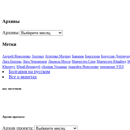
Архивы
Архивы
Метки
Андрей Ярмоленко
Арсенал
Атлетико Мадрид
Бавария
Барселона
Боруссия Дортмун
Лига Европы
Лига Чемпионов
Лионель Месси
Манчестер Сити
Манчестер Юнайтед
М
Ювентус
Юрий Вернидуб
сборная Украины
трансфер Ярмоленко
чемпионат УПЛ
Болгария на русском
Все о монетах
нас посетили
Архив проекта:
Архив проекта: