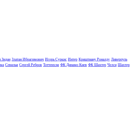
н Зидан
Златан Ибрагимович
Игорь Суркис
Интер
Криштиану Роналду
Ливерпуль
ма
Севилья
Сергей Ребров
Тоттенхэм
ФК Динамо Киев
ФК Шахтер
Челси
Шахтер