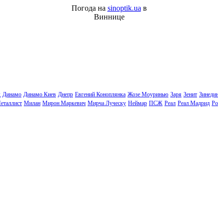
Погода на
sinoptik.ua
в
Виннице
д
Динамо
Динамо Киев
Днепр
Евгений Коноплянка
Жозе Моуринью
Заря
Зенит
Зинеди
еталлист
Милан
Мирон Маркевич
Мирча Луческу
Неймар
ПСЖ
Реал
Реал Мадрид
Ро