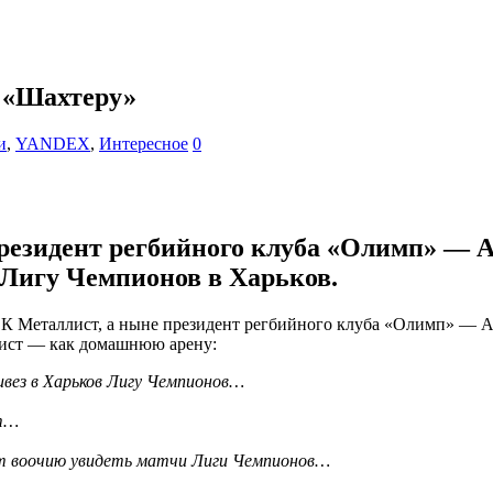
о «Шахтеру»
и
,
YANDEX
,
Интересное
0
резидент регбийного клуба «Олимп» — А
з Лигу Чемпионов в Харьков.
 ФК Металлист, а ныне президент регбийного клуба «Олимп» — А
лист — как домашнюю арену:
вез в Харьков Лигу Чемпионов…
ст…
ут воочию увидеть матчи Лиги Чемпионов…