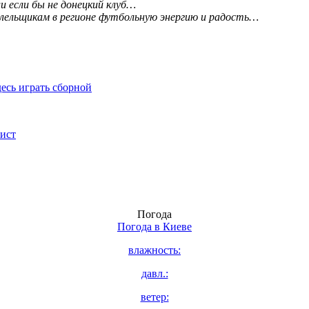
ли если бы не донецкий клуб…
лельщикам в регионе футбольную энергию и радость…
десь играть сборной
ист
Погода
Погода в
Киеве
влажность:
давл.:
ветер: