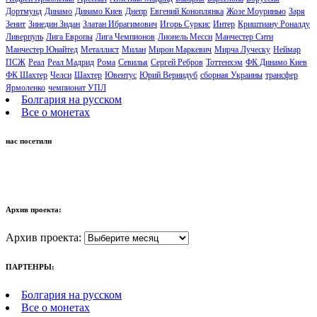
Дортмунд
Динамо
Динамо Киев
Днепр
Евгений Коноплянка
Жозе Моуринью
Заря
Зенит
Зинедин Зидан
Златан Ибрагимович
Игорь Суркис
Интер
Криштиану Роналду
Ливерпуль
Лига Европы
Лига Чемпионов
Лионель Месси
Манчестер Сити
Манчестер Юнайтед
Металлист
Милан
Мирон Маркевич
Мирча Луческу
Неймар
ПСЖ
Реал
Реал Мадрид
Рома
Севилья
Сергей Ребров
Тоттенхэм
ФК Динамо Киев
ФК Шахтер
Челси
Шахтер
Ювентус
Юрий Вернидуб
сборная Украины
трансфер
Ярмоленко
чемпионат УПЛ
Болгария на русском
Все о монетах
нас посетили
Архив проекта:
Архив проекта:
ПАРТЕНРЫ:
Болгария на русском
Все о монетах