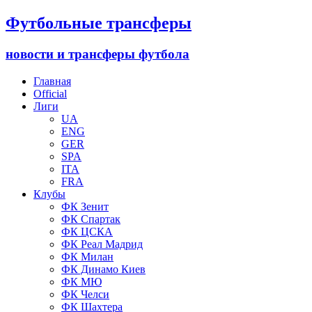
Футбольные трансферы
новости и трансферы футбола
Главная
Official
Лиги
UA
ENG
GER
SPA
ITA
FRA
Клубы
ФК Зенит
ФК Спартак
ФК ЦСКА
ФК Реал Мадрид
ФК Милан
ФК Динамо Киев
ФК МЮ
ФК Челси
ФК Шахтера