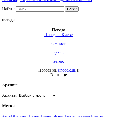
Найти:
погода
Погода
Погода в
Киеве
влажность:
давл.:
ветер:
Погода на
sinoptik.ua
в
Виннице
Архивы
Архивы
Метки
Андрей Ярмоленко
Арсенал
Атлетико Мадрид
Бавария
Барселона
Боруссия