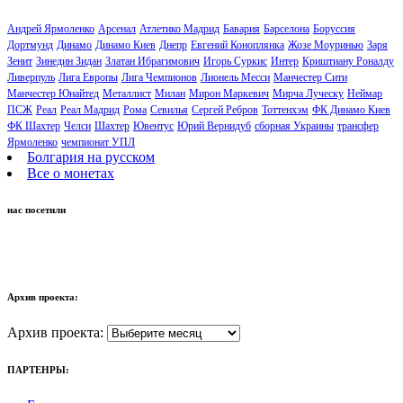
Андрей Ярмоленко
Арсенал
Атлетико Мадрид
Бавария
Барселона
Боруссия
Дортмунд
Динамо
Динамо Киев
Днепр
Евгений Коноплянка
Жозе Моуринью
Заря
Зенит
Зинедин Зидан
Златан Ибрагимович
Игорь Суркис
Интер
Криштиану Роналду
Ливерпуль
Лига Европы
Лига Чемпионов
Лионель Месси
Манчестер Сити
Манчестер Юнайтед
Металлист
Милан
Мирон Маркевич
Мирча Луческу
Неймар
ПСЖ
Реал
Реал Мадрид
Рома
Севилья
Сергей Ребров
Тоттенхэм
ФК Динамо Киев
ФК Шахтер
Челси
Шахтер
Ювентус
Юрий Вернидуб
сборная Украины
трансфер
Ярмоленко
чемпионат УПЛ
Болгария на русском
Все о монетах
нас посетили
Архив проекта:
Архив проекта:
ПАРТЕНРЫ: