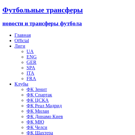
Футбольные трансферы
новости и трансферы футбола
Главная
Official
Лиги
UA
ENG
GER
SPA
ITA
FRA
Клубы
ФК Зенит
ФК Спартак
ФК ЦСКА
ФК Реал Мадрид
ФК Милан
ФК Динамо Киев
ФК МЮ
ФК Челси
ФК Шахтера