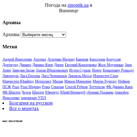
Погода на
sinoptik.ua
в
Виннице
Архивы
Архивы
Метки
Андрей Ярмоленко
Арсенал
Атлетико Мадрид
Бавария
Барселона
Боруссия
Дортмунд
Динамо
Динамо Киев
Днепр
Евгений Коноплянка
Жозе Моуринью
Заря
Зенит
Зинедин Зидан
Златан Ибрагимович
Игорь Суркис
Интер
Криштиану Роналду
Ливерпуль
Лига Европы
Лига Чемпионов
Лионель Месси
Манчестер Сити
Манчестер Юнайтед
Металлист
Милан
Мирон Маркевич
Мирча Луческу
Неймар
ПСЖ
Реал
Реал Мадрид
Рома
Севилья
Сергей Ребров
Тоттенхэм
ФК Динамо Киев
ФК Шахтер
Челси
Шахтер
Ювентус
Юрий Вернидуб
сборная Украины
трансфер
Ярмоленко
чемпионат УПЛ
Болгария на русском
Все о монетах
нас посетили