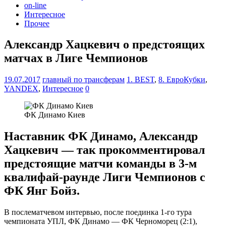
on-line
Интересное
Прочее
Александр Хацкевич о предстоящих
матчах в Лиге Чемпионов
19.07.2017
главный по трансферам
1. BEST
,
8. ЕвроКубки
,
YANDEX
,
Интересное
0
ФК Динамо Киев
Наставник ФК Динамо, Александр
Хацкевич — так прокомментировал
предстоящие матчи команды в 3-м
квалифай-раунде Лиги Чемпионов с
ФК Янг Бойз.
В послематчевом интервью, после поединка 1-го тура
чемпионата УПЛ, ФК Динамо — ФК Черноморец (2:1),