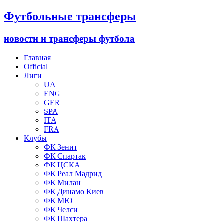
Футбольные трансферы
новости и трансферы футбола
Главная
Official
Лиги
UA
ENG
GER
SPA
ITA
FRA
Клубы
ФК Зенит
ФК Спартак
ФК ЦСКА
ФК Реал Мадрид
ФК Милан
ФК Динамо Киев
ФК МЮ
ФК Челси
ФК Шахтера