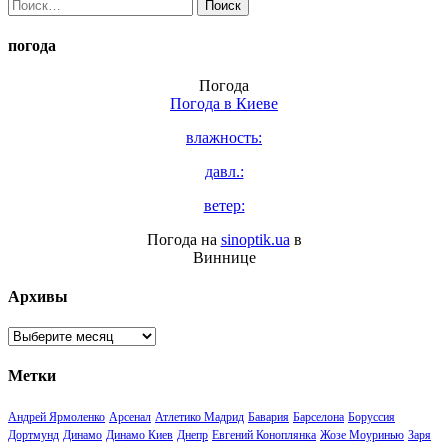
Найти:
погода
Погода
Погода в
Киеве
влажность:
давл.:
ветер:
Погода на
sinoptik.ua
в
Виннице
Архивы
Архивы
Метки
Андрей Ярмоленко
Арсенал
Атлетико Мадрид
Бавария
Барселона
Боруссия
Дортмунд
Динамо
Динамо Киев
Днепр
Евгений Коноплянка
Жозе Моуринью
Заря