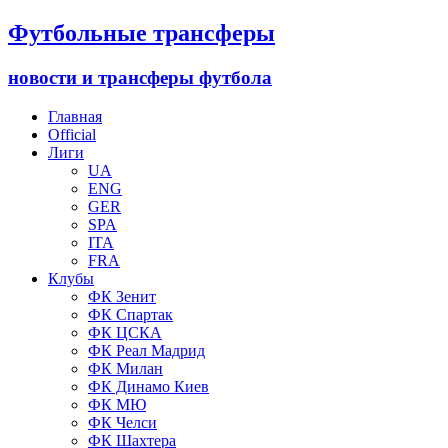
Футбольные трансферы
новости и трансферы футбола
Главная
Official
Лиги
UA
ENG
GER
SPA
ITA
FRA
Клубы
ФК Зенит
ФК Спартак
ФК ЦСКА
ФК Реал Мадрид
ФК Милан
ФК Динамо Киев
ФК МЮ
ФК Челси
ФК Шахтера