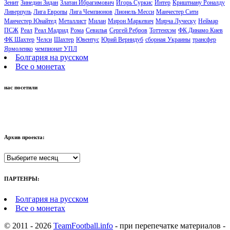
Зенит
Зинедин Зидан
Златан Ибрагимович
Игорь Суркис
Интер
Криштиану Роналду
Ливерпуль
Лига Европы
Лига Чемпионов
Лионель Месси
Манчестер Сити
Манчестер Юнайтед
Металлист
Милан
Мирон Маркевич
Мирча Луческу
Неймар
ПСЖ
Реал
Реал Мадрид
Рома
Севилья
Сергей Ребров
Тоттенхэм
ФК Динамо Киев
ФК Шахтер
Челси
Шахтер
Ювентус
Юрий Вернидуб
сборная Украины
трансфер
Ярмоленко
чемпионат УПЛ
Болгария на русском
Все о монетах
нас посетили
Архив проекта:
Архив
проекта:
ПАРТЕНРЫ:
Болгария на русском
Все о монетах
© 2011 - 2026
TeamFootball.info
- при перепечатке материалов -