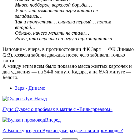
Много подборов, верховой борьбы…
У нас эти компоненты игры как-то не
заладились…
Так и пропустили… сначала первый… потом
второй…
Однако, ничего менять не стали…
Разве, что перешли на игру в три защитника
Напомним, вчера, в противостоянии ФК Заря — ФК Динамо
(2:3), хозяева забили дважды, после чего забивали только
гости.
А между этим всем было показано масса желтых карточек и
два удаления — на 54-й минуте Кадара, а на 69-й минуте —
Белого.
Заря - Динамо
Назад
Луис Суарес о пробемах в матче с «Вильярреалом»
Вперед
А Вы в курсе, что Вулкан уже раздает свои промокоды?