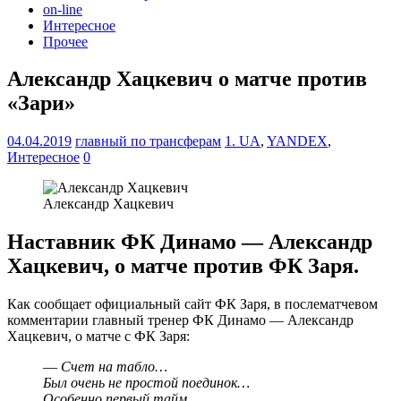
on-line
Интересное
Прочее
Александр Хацкевич о матче против
«Зари»
04.04.2019
главный по трансферам
1. UA
,
YANDEX
,
Интересное
0
Александр Хацкевич
Наставник ФК Динамо — Александр
Хацкевич, о матче против ФК Заря.
Как сообщает официальный сайт ФК Заря, в послематчевом
комментарии главный тренер ФК Динамо — Александр
Хацкевич, о матче с ФК Заря:
—
Счет на табло…
Был очень не простой поединок…
Особенно первый тайм…