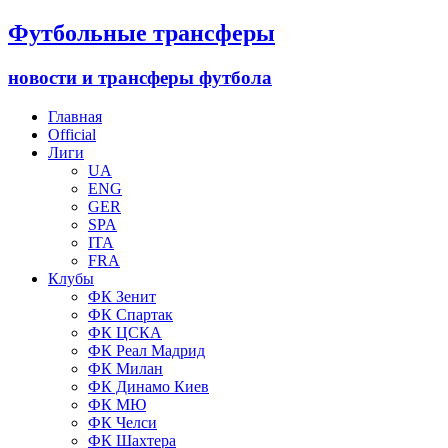
Футбольные трансферы
новости и трансферы футбола
Главная
Official
Лиги
UA
ENG
GER
SPA
ITA
FRA
Клубы
ФК Зенит
ФК Спартак
ФК ЦСКА
ФК Реал Мадрид
ФК Милан
ФК Динамо Киев
ФК МЮ
ФК Челси
ФК Шахтера