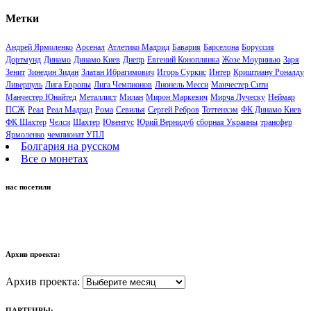
Метки
Андрей Ярмоленко
Арсенал
Атлетико Мадрид
Бавария
Барселона
Боруссия
Дортмунд
Динамо
Динамо Киев
Днепр
Евгений Коноплянка
Жозе Моуринью
Заря
Зенит
Зинедин Зидан
Златан Ибрагимович
Игорь Суркис
Интер
Криштиану Роналду
Ливерпуль
Лига Европы
Лига Чемпионов
Лионель Месси
Манчестер Сити
Манчестер Юнайтед
Металлист
Милан
Мирон Маркевич
Мирча Луческу
Неймар
ПСЖ
Реал
Реал Мадрид
Рома
Севилья
Сергей Ребров
Тоттенхэм
ФК Динамо Киев
ФК Шахтер
Челси
Шахтер
Ювентус
Юрий Вернидуб
сборная Украины
трансфер
Ярмоленко
чемпионат УПЛ
Болгария на русском
Все о монетах
нас посетили
Архив проекта:
Архив проекта:
ПАРТЕНРЫ: