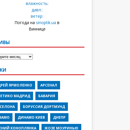
влажность:
давл.:
ветер:
Погода на
sinoptik.ua
в
Виннице
ИВЫ
КИ
ДРЕЙ ЯРМОЛЕНКО
АРСЕНАЛ
ЛЕТИКО МАДРИД
БАВАРИЯ
РСЕЛОНА
БОРУССИЯ ДОРТМУНД
НАМО
ДИНАМО КИЕВ
ДНЕПР
ЕНИЙ КОНОПЛЯНКА
ЖОЗЕ МОУРИНЬЮ