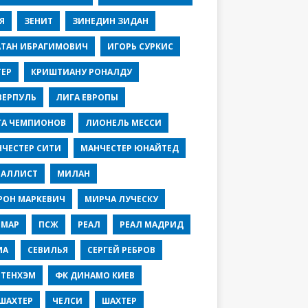
Я
ЗЕНИТ
ЗИНЕДИН ЗИДАН
АТАН ИБРАГИМОВИЧ
ИГОРЬ СУРКИС
ЕР
КРИШТИАНУ РОНАЛДУ
ВЕРПУЛЬ
ЛИГА ЕВРОПЫ
ГА ЧЕМПИОНОВ
ЛИОНЕЛЬ МЕССИ
ЧЕСТЕР СИТИ
МАНЧЕСТЕР ЮНАЙТЕД
ТАЛЛИСТ
МИЛАН
РОН МАРКЕВИЧ
МИРЧА ЛУЧЕСКУ
ЙМАР
ПСЖ
РЕАЛ
РЕАЛ МАДРИД
МА
СЕВИЛЬЯ
СЕРГЕЙ РЕБРОВ
ТТЕНХЭМ
ФК ДИНАМО КИЕВ
ШАХТЕР
ЧЕЛСИ
ШАХТЕР