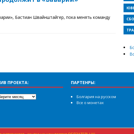
ЮВ
варии», Бастиан Швайнштайгер, пока менять команду
СБО
ТРА
Бо
В
ИВ ПРОЕКТА:
ПАРТЕНРЫ:
Болгария на русском
Все о монетах