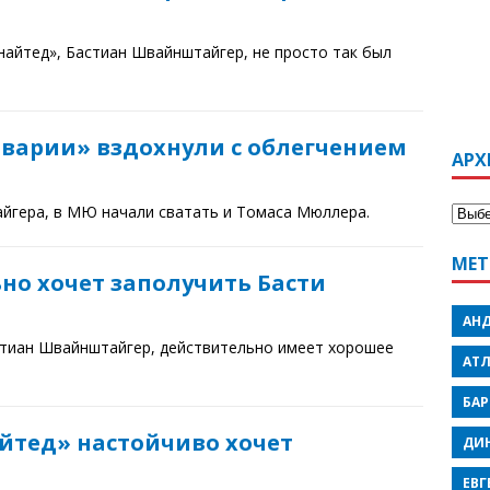
айтед», Бастиан Швайнштайгер, не просто так был
варии» вздохнули с облегчением
АРХ
йгера, в МЮ начали сватать и Томаса Мюллера.
МЕТ
но хочет заполучить Басти
АН
тиан Швайнштайгер, действительно имеет хорошее
АТ
БА
йтед» настойчиво хочет
ДИ
ЕВГ