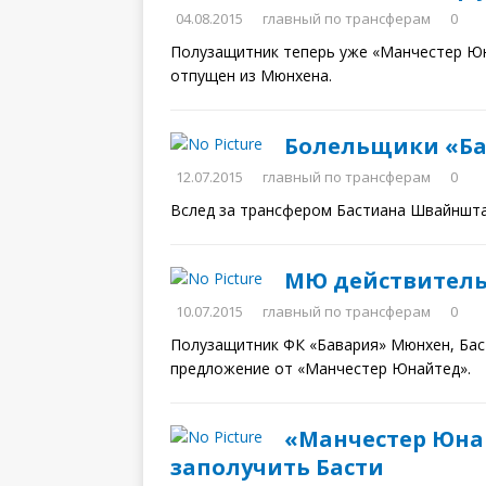
04.08.2015
главный по трансферам
0
Полузащитник теперь уже «Манчестер Юн
отпущен из Мюнхена.
Болельщики «Ба
12.07.2015
главный по трансферам
0
Вслед за трансфером Бастиана Швайншта
МЮ действитель
10.07.2015
главный по трансферам
0
Полузащитник ФК «Бавария» Мюнхен, Бас
предложение от «Манчестер Юнайтед».
«Манчестер Юна
заполучить Басти