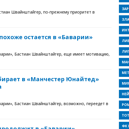
ЗАР
стиан Швайнштайгер, по-прежнему приоритет в
ЗЛ
ИНТ
охоже остается в «Баварии»
ЛИ
ЛИ
варии», Бастиан Швайнштайгер, еще имеет мотивацию,
МАН
МЕ
обирает в «Манчестер Юнайтед»
МИ
а
НЕ
варии», Бастиан Швайнштайгер, возможно, переедет в
РО
ТО
ФК 
родолжит в «Баварии»