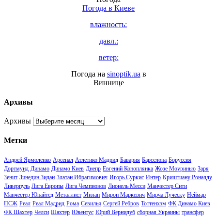
Погода в
Киеве
влажность:
давл.:
ветер:
Погода на
sinoptik.ua
в
Виннице
Архивы
Архивы
Метки
Андрей Ярмоленко
Арсенал
Атлетико Мадрид
Бавария
Барселона
Боруссия
Дортмунд
Динамо
Динамо Киев
Днепр
Евгений Коноплянка
Жозе Моуринью
Заря
Зенит
Зинедин Зидан
Златан Ибрагимович
Игорь Суркис
Интер
Криштиану Роналду
Ливерпуль
Лига Европы
Лига Чемпионов
Лионель Месси
Манчестер Сити
Манчестер Юнайтед
Металлист
Милан
Мирон Маркевич
Мирча Луческу
Неймар
ПСЖ
Реал
Реал Мадрид
Рома
Севилья
Сергей Ребров
Тоттенхэм
ФК Динамо Киев
ФК Шахтер
Челси
Шахтер
Ювентус
Юрий Вернидуб
сборная Украины
трансфер