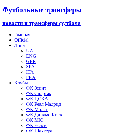
Футбольные трансферы
новости и трансферы футбола
Главная
Official
Лиги
UA
ENG
GER
SPA
ITA
FRA
Клубы
ФК Зенит
ФК Спартак
ФК ЦСКА
ФК Реал Мадрид
ФК Милан
ФК Динамо Киев
ФК МЮ
ФК Челси
ФК Шахтера