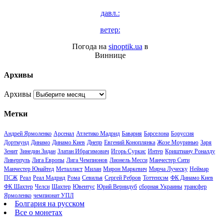
давл.:
ветер:
Погода на
sinoptik.ua
в
Виннице
Архивы
Архивы
Метки
Андрей Ярмоленко
Арсенал
Атлетико Мадрид
Бавария
Барселона
Боруссия
Дортмунд
Динамо
Динамо Киев
Днепр
Евгений Коноплянка
Жозе Моуринью
Заря
Зенит
Зинедин Зидан
Златан Ибрагимович
Игорь Суркис
Интер
Криштиану Роналду
Ливерпуль
Лига Европы
Лига Чемпионов
Лионель Месси
Манчестер Сити
Манчестер Юнайтед
Металлист
Милан
Мирон Маркевич
Мирча Луческу
Неймар
ПСЖ
Реал
Реал Мадрид
Рома
Севилья
Сергей Ребров
Тоттенхэм
ФК Динамо Киев
ФК Шахтер
Челси
Шахтер
Ювентус
Юрий Вернидуб
сборная Украины
трансфер
Ярмоленко
чемпионат УПЛ
Болгария на русском
Все о монетах