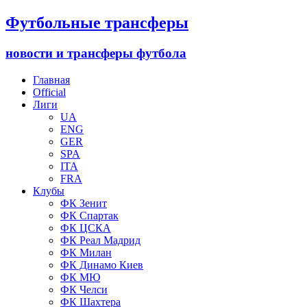
Футбольные трансферы
новости и трансферы футбола
Главная
Official
Лиги
UA
ENG
GER
SPA
ITA
FRA
Клубы
ФК Зенит
ФК Спартак
ФК ЦСКА
ФК Реал Мадрид
ФК Милан
ФК Динамо Киев
ФК МЮ
ФК Челси
ФК Шахтера