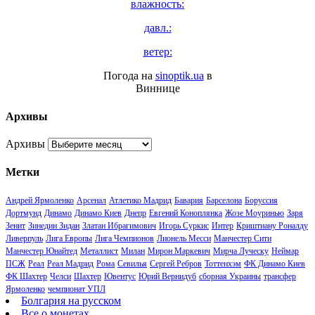
влажность:
давл.:
ветер:
Погода на
sinoptik.ua
в
Виннице
Архивы
Архивы
Метки
Андрей Ярмоленко
Арсенал
Атлетико Мадрид
Бавария
Барселона
Боруссия
Дортмунд
Динамо
Динамо Киев
Днепр
Евгений Коноплянка
Жозе Моуринью
Заря
Зенит
Зинедин Зидан
Златан Ибрагимович
Игорь Суркис
Интер
Криштиану Роналду
Ливерпуль
Лига Европы
Лига Чемпионов
Лионель Месси
Манчестер Сити
Манчестер Юнайтед
Металлист
Милан
Мирон Маркевич
Мирча Луческу
Неймар
ПСЖ
Реал
Реал Мадрид
Рома
Севилья
Сергей Ребров
Тоттенхэм
ФК Динамо Киев
ФК Шахтер
Челси
Шахтер
Ювентус
Юрий Вернидуб
сборная Украины
трансфер
Ярмоленко
чемпионат УПЛ
Болгария на русском
Все о монетах