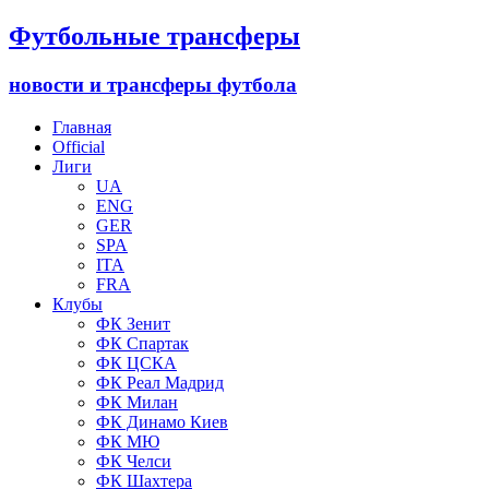
Футбольные трансферы
новости и трансферы футбола
Главная
Official
Лиги
UA
ENG
GER
SPA
ITA
FRA
Клубы
ФК Зенит
ФК Спартак
ФК ЦСКА
ФК Реал Мадрид
ФК Милан
ФК Динамо Киев
ФК МЮ
ФК Челси
ФК Шахтера