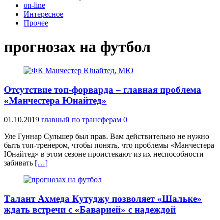
on-line
Интересное
Прочее
прогнозах на футбол
Отсутствие топ-форварда ‒ главная проблема
«Манчестера Юнайтед»
01.10.2019
главный по трансферам
0
Уле Гуннар Сульшер был прав. Вам действительно не нужно
быть топ-тренером, чтобы понять, что проблемы «Манчестера
Юнайтед» в этом сезоне проистекают из их неспособности
забивать
[…]
Талант Ахмеда Кутуджу позволяет «Шальке»
ждать встречи с «Баварией» с надеждой