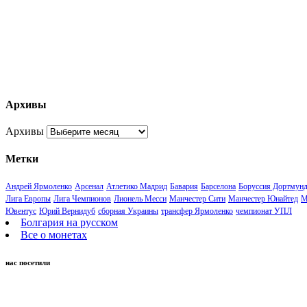
Архивы
Архивы
Метки
Андрей Ярмоленко
Арсенал
Атлетико Мадрид
Бавария
Барселона
Боруссия Дортмун
Лига Европы
Лига Чемпионов
Лионель Месси
Манчестер Сити
Манчестер Юнайтед
М
Ювентус
Юрий Вернидуб
сборная Украины
трансфер Ярмоленко
чемпионат УПЛ
Болгария на русском
Все о монетах
нас посетили