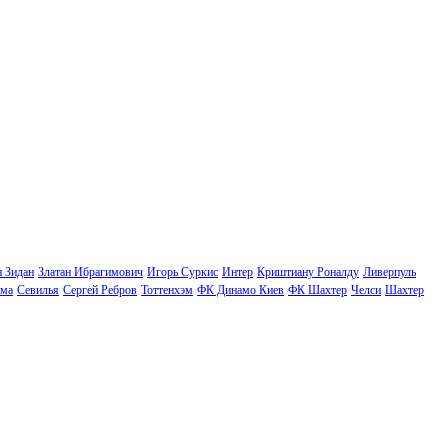
н Зидан
Златан Ибрагимович
Игорь Суркис
Интер
Криштиану Роналду
Ливерпуль
ма
Севилья
Сергей Ребров
Тоттенхэм
ФК Динамо Киев
ФК Шахтер
Челси
Шахтер