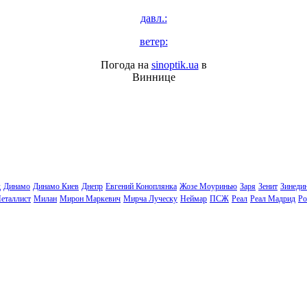
давл.:
ветер:
Погода на
sinoptik.ua
в
Виннице
д
Динамо
Динамо Киев
Днепр
Евгений Коноплянка
Жозе Моуринью
Заря
Зенит
Зинеди
еталлист
Милан
Мирон Маркевич
Мирча Луческу
Неймар
ПСЖ
Реал
Реал Мадрид
Ро