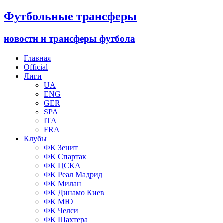
Футбольные трансферы
новости и трансферы футбола
Главная
Official
Лиги
UA
ENG
GER
SPA
ITA
FRA
Клубы
ФК Зенит
ФК Спартак
ФК ЦСКА
ФК Реал Мадрид
ФК Милан
ФК Динамо Киев
ФК МЮ
ФК Челси
ФК Шахтера