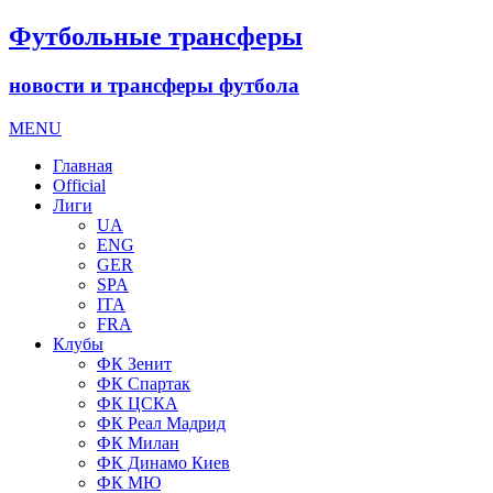
Футбольные трансферы
новости и трансферы футбола
MENU
Главная
Official
Лиги
UA
ENG
GER
SPA
ITA
FRA
Клубы
ФК Зенит
ФК Спартак
ФК ЦСКА
ФК Реал Мадрид
ФК Милан
ФК Динамо Киев
ФК МЮ