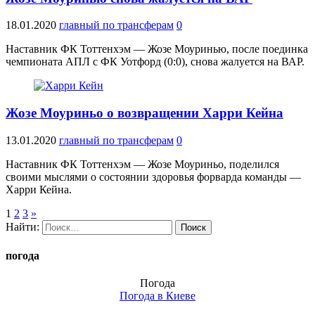
18.01.2020
главный по трансферам
0
Наставник ФК Тоттенхэм — Жозе Моуринью, после поединка
чемпионата АПЛ с ФК Уотфорд (0:0), снова жалуется на ВАР.
Жозе Моуриньо о возвращении Харри Кейна
13.01.2020
главный по трансферам
0
Наставник ФК Тоттенхэм — Жозе Моуриньо, поделился
своими мыслями о состоянии здоровья форварда команды —
Харри Кейна.
1
2
3
»
Найти:
погода
Погода
Погода в
Киеве