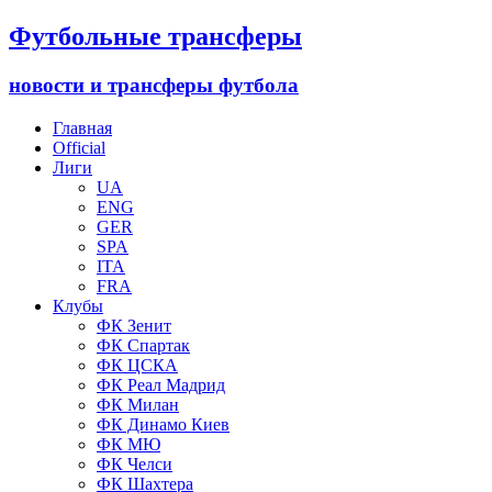
Футбольные трансферы
новости и трансферы футбола
Главная
Official
Лиги
UA
ENG
GER
SPA
ITA
FRA
Клубы
ФК Зенит
ФК Спартак
ФК ЦСКА
ФК Реал Мадрид
ФК Милан
ФК Динамо Киев
ФК МЮ
ФК Челси
ФК Шахтера