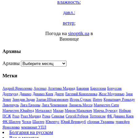
влажность:
давл.:
ветер:
Погода на
sinoptik.ua
в
Виннице
Архивы
Архивы
Метки
Андрей Ярмоленко
Арсенал
Атлетико Мадрид
Бавария
Барселона
Боруссия
Дортмунд
Динамо
Динамо Киев
Днепр
Евгений Коноплянка
Жозе Моуринью
Заря
Зенит
Зинедин Зидан
Златан Ибрагимович
Игорь Суркис
Интер
Криштиану Роналду
Ливерпуль
Лига Европы
Лига Чемпионов
Лионель Месси
Манчестер Сити
Манчестер Юнайтед
Металлист
Милан
Мирон Маркевич
Мирча Луческу
Неймар
ПСЖ
Реал
Реал Мадрид
Рома
Севилья
Сергей Ребров
Тоттенхэм
ФК Динамо Киев
ФК Шахтер
Челси
Шахтер
Ювентус
Юрий Вернидуб
сборная Украины
трансфер
Ярмоленко
чемпионат УПЛ
Болгария на русском
Все о монетах