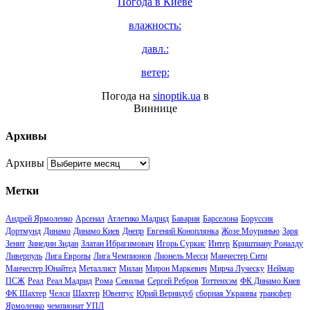
Погода в
Киеве
влажность:
давл.:
ветер:
Погода на
sinoptik.ua
в
Виннице
Архивы
Архивы
Метки
Андрей Ярмоленко
Арсенал
Атлетико Мадрид
Бавария
Барселона
Боруссия
Дортмунд
Динамо
Динамо Киев
Днепр
Евгений Коноплянка
Жозе Моуринью
Заря
Зенит
Зинедин Зидан
Златан Ибрагимович
Игорь Суркис
Интер
Криштиану Роналду
Ливерпуль
Лига Европы
Лига Чемпионов
Лионель Месси
Манчестер Сити
Манчестер Юнайтед
Металлист
Милан
Мирон Маркевич
Мирча Луческу
Неймар
ПСЖ
Реал
Реал Мадрид
Рома
Севилья
Сергей Ребров
Тоттенхэм
ФК Динамо Киев
ФК Шахтер
Челси
Шахтер
Ювентус
Юрий Вернидуб
сборная Украины
трансфер
Ярмоленко
чемпионат УПЛ