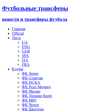
Футбольные трансферы
новости и трансферы футбола
Главная
Official
Лиги
UA
ENG
GER
SPA
ITA
FRA
Клубы
ФК Зенит
ФК Спартак
ФК ЦСКА
ФК Реал Мадрид
ФК Милан
ФК Динамо Киев
ФК МЮ
ФК Челси
ФК Шахтера