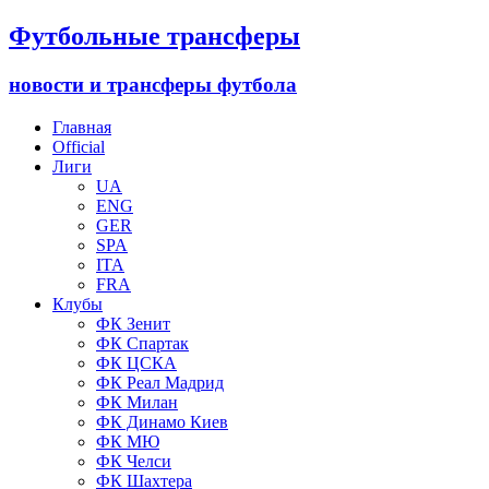
Футбольные трансферы
новости и трансферы футбола
Главная
Official
Лиги
UA
ENG
GER
SPA
ITA
FRA
Клубы
ФК Зенит
ФК Спартак
ФК ЦСКА
ФК Реал Мадрид
ФК Милан
ФК Динамо Киев
ФК МЮ
ФК Челси
ФК Шахтера