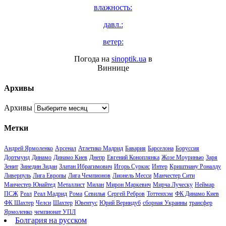
влажность:
давл.:
ветер:
Погода на
sinoptik.ua
в
Виннице
Архивы
Архивы
Метки
Андрей Ярмоленко
Арсенал
Атлетико Мадрид
Бавария
Барселона
Боруссия
Дортмунд
Динамо
Динамо Киев
Днепр
Евгений Коноплянка
Жозе Моуринью
Заря
Зенит
Зинедин Зидан
Златан Ибрагимович
Игорь Суркис
Интер
Криштиану Роналду
Ливерпуль
Лига Европы
Лига Чемпионов
Лионель Месси
Манчестер Сити
Манчестер Юнайтед
Металлист
Милан
Мирон Маркевич
Мирча Луческу
Неймар
ПСЖ
Реал
Реал Мадрид
Рома
Севилья
Сергей Ребров
Тоттенхэм
ФК Динамо Киев
ФК Шахтер
Челси
Шахтер
Ювентус
Юрий Вернидуб
сборная Украины
трансфер
Ярмоленко
чемпионат УПЛ
Болгария на русском