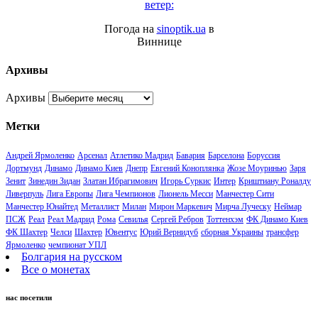
ветер:
Погода на
sinoptik.ua
в
Виннице
Архивы
Архивы
Метки
Андрей Ярмоленко
Арсенал
Атлетико Мадрид
Бавария
Барселона
Боруссия
Дортмунд
Динамо
Динамо Киев
Днепр
Евгений Коноплянка
Жозе Моуринью
Заря
Зенит
Зинедин Зидан
Златан Ибрагимович
Игорь Суркис
Интер
Криштиану Роналду
Ливерпуль
Лига Европы
Лига Чемпионов
Лионель Месси
Манчестер Сити
Манчестер Юнайтед
Металлист
Милан
Мирон Маркевич
Мирча Луческу
Неймар
ПСЖ
Реал
Реал Мадрид
Рома
Севилья
Сергей Ребров
Тоттенхэм
ФК Динамо Киев
ФК Шахтер
Челси
Шахтер
Ювентус
Юрий Вернидуб
сборная Украины
трансфер
Ярмоленко
чемпионат УПЛ
Болгария на русском
Все о монетах
нас посетили