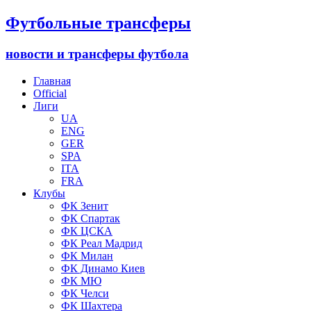
Футбольные трансферы
новости и трансферы футбола
Главная
Official
Лиги
UA
ENG
GER
SPA
ITA
FRA
Клубы
ФК Зенит
ФК Спартак
ФК ЦСКА
ФК Реал Мадрид
ФК Милан
ФК Динамо Киев
ФК МЮ
ФК Челси
ФК Шахтера