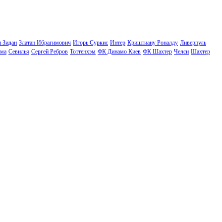
н Зидан
Златан Ибрагимович
Игорь Суркис
Интер
Криштиану Роналду
Ливерпуль
ма
Севилья
Сергей Ребров
Тоттенхэм
ФК Динамо Киев
ФК Шахтер
Челси
Шахтер