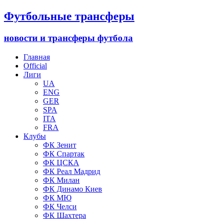
Футбольные трансферы
новости и трансферы футбола
Главная
Official
Лиги
UA
ENG
GER
SPA
ITA
FRA
Клубы
ФК Зенит
ФК Спартак
ФК ЦСКА
ФК Реал Мадрид
ФК Милан
ФК Динамо Киев
ФК МЮ
ФК Челси
ФК Шахтера