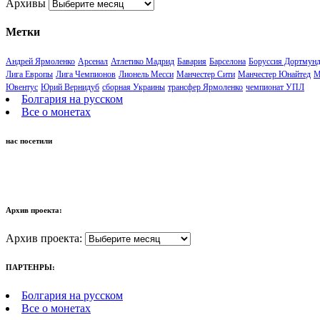
Архивы
Метки
Андрей Ярмоленко
Арсенал
Атлетико Мадрид
Бавария
Барселона
Боруссия Дортмун
Лига Европы
Лига Чемпионов
Лионель Месси
Манчестер Сити
Манчестер Юнайтед
М
Ювентус
Юрий Вернидуб
сборная Украины
трансфер Ярмоленко
чемпионат УПЛ
Болгария на русском
Все о монетах
нас посетили
Архив проекта:
Архив проекта:
ПАРТЕНРЫ:
Болгария на русском
Все о монетах