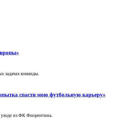
Европы»
х задачах команды.
попытка спасти мою футбольную карьеру»
 уходе из ФК Фиорентина.