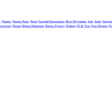
д
Динамо
Динамо Киев
Днепр
Евгений Коноплянка
Жозе Моуринью
Заря
Зенит
Зинеди
еталлист
Милан
Мирон Маркевич
Мирча Луческу
Неймар
ПСЖ
Реал
Реал Мадрид
Ро