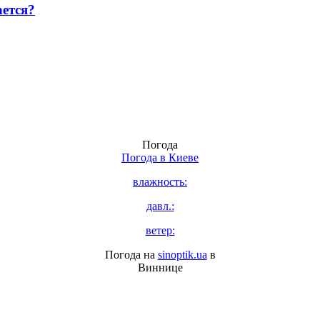
ется?
Погода
Погода в
Киеве
влажность:
давл.:
ветер:
Погода на
sinoptik.ua
в
Виннице