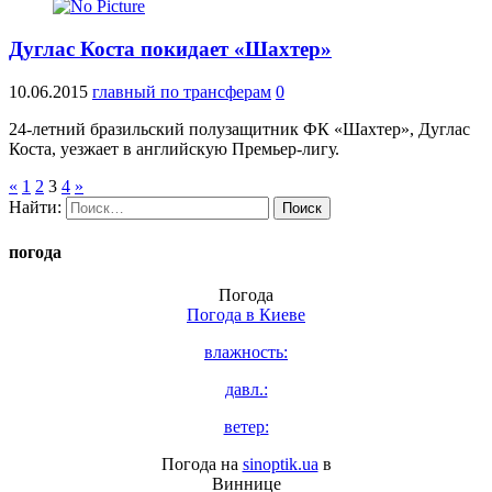
Дуглас Коста покидает «Шахтер»
10.06.2015
главный по трансферам
0
24-летний бразильский полузащитник ФК «Шахтер», Дуглас
Коста, уезжает в английскую Премьер-лигу.
«
1
2
3
4
»
Найти:
погода
Погода
Погода в
Киеве
влажность:
давл.:
ветер:
Погода на
sinoptik.ua
в
Виннице