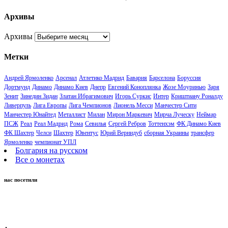
Архивы
Архивы
Метки
Андрей Ярмоленко
Арсенал
Атлетико Мадрид
Бавария
Барселона
Боруссия
Дортмунд
Динамо
Динамо Киев
Днепр
Евгений Коноплянка
Жозе Моуринью
Заря
Зенит
Зинедин Зидан
Златан Ибрагимович
Игорь Суркис
Интер
Криштиану Роналду
Ливерпуль
Лига Европы
Лига Чемпионов
Лионель Месси
Манчестер Сити
Манчестер Юнайтед
Металлист
Милан
Мирон Маркевич
Мирча Луческу
Неймар
ПСЖ
Реал
Реал Мадрид
Рома
Севилья
Сергей Ребров
Тоттенхэм
ФК Динамо Киев
ФК Шахтер
Челси
Шахтер
Ювентус
Юрий Вернидуб
сборная Украины
трансфер
Ярмоленко
чемпионат УПЛ
Болгария на русском
Все о монетах
нас посетили