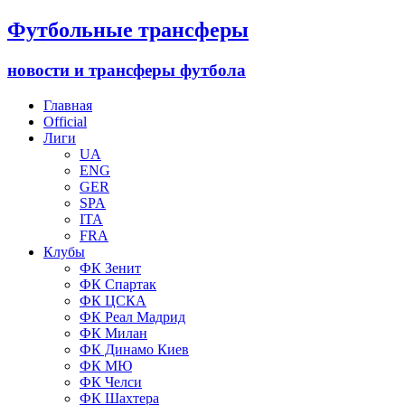
Футбольные трансферы
новости и трансферы футбола
Главная
Official
Лиги
UA
ENG
GER
SPA
ITA
FRA
Клубы
ФК Зенит
ФК Спартак
ФК ЦСКА
ФК Реал Мадрид
ФК Милан
ФК Динамо Киев
ФК МЮ
ФК Челси
ФК Шахтера