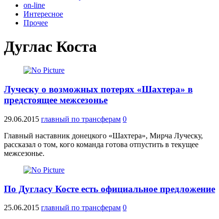
on-line
Интересное
Прочее
Дуглас Коста
Луческу о возможных потерях «Шахтера» в
предстоящее межсезонье
29.06.2015
главный по трансферам
0
Главный наставник донецкого «Шахтера», Мирча Луческу,
рассказал о том, кого команда готова отпустить в текущее
межсезонье.
По Дугласу Косте есть официальное предложение
25.06.2015
главный по трансферам
0