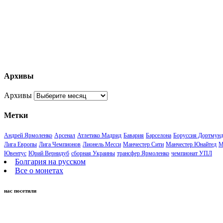
Архивы
Архивы
Метки
Андрей Ярмоленко
Арсенал
Атлетико Мадрид
Бавария
Барселона
Боруссия Дортмун
Лига Европы
Лига Чемпионов
Лионель Месси
Манчестер Сити
Манчестер Юнайтед
М
Ювентус
Юрий Вернидуб
сборная Украины
трансфер Ярмоленко
чемпионат УПЛ
Болгария на русском
Все о монетах
нас посетили