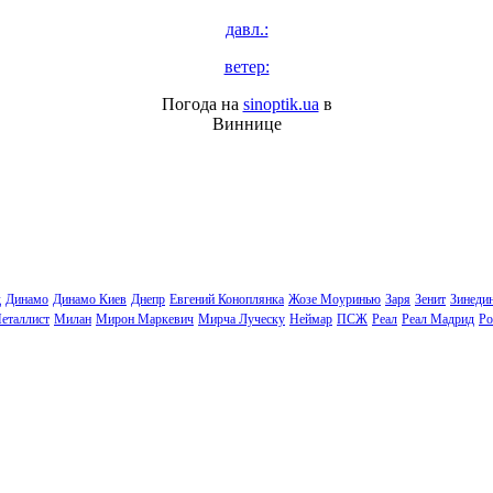
давл.:
ветер:
Погода на
sinoptik.ua
в
Виннице
д
Динамо
Динамо Киев
Днепр
Евгений Коноплянка
Жозе Моуринью
Заря
Зенит
Зинеди
еталлист
Милан
Мирон Маркевич
Мирча Луческу
Неймар
ПСЖ
Реал
Реал Мадрид
Ро