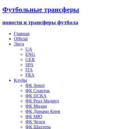
Футбольные трансферы
новости и трансферы футбола
Главная
Official
Лиги
UA
ENG
GER
SPA
ITA
FRA
Клубы
ФК Зенит
ФК Спартак
ФК ЦСКА
ФК Реал Мадрид
ФК Милан
ФК Динамо Киев
ФК МЮ
ФК Челси
ФК Шахтера