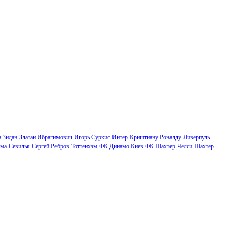
н Зидан
Златан Ибрагимович
Игорь Суркис
Интер
Криштиану Роналду
Ливерпуль
ма
Севилья
Сергей Ребров
Тоттенхэм
ФК Динамо Киев
ФК Шахтер
Челси
Шахтер